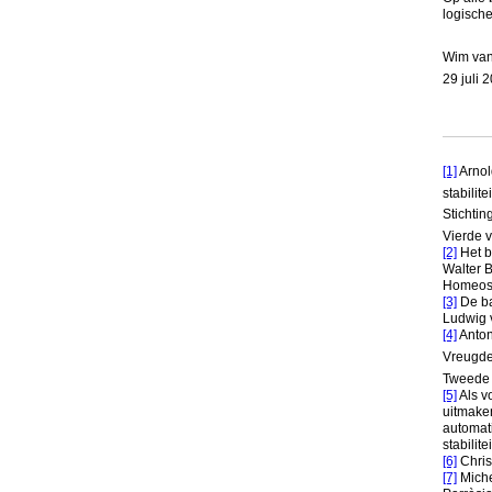
logische
Wim van
29 juli 
[1]
Arnol
stabilit
Stichti
Vierde 
[2]
Het b
Walter B
Homeosta
[3]
De ba
Ludwig v
[4]
Anton
Vreugde,
Tweede 
[5]
Als v
uitmake
automati
stabilite
[6]
Chris
[7]
Michel