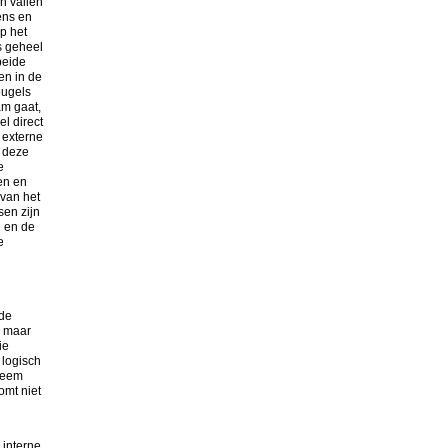
n vallen
ens en
p het
s geheel
beide
en in de
eugels
am gaat,
l direct
 externe
n deze
e
en en
 van het
sen zijn
n en de
e
 de
n maar
ie
 logisch
steem
komt niet
 interne