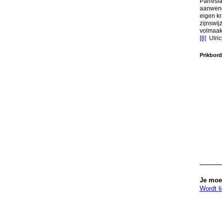
Parrèsia
aanwende
eigen kr
zijnswij
volmaakt
[8]
Ulric
Prikbor
Je moet
Wordt l