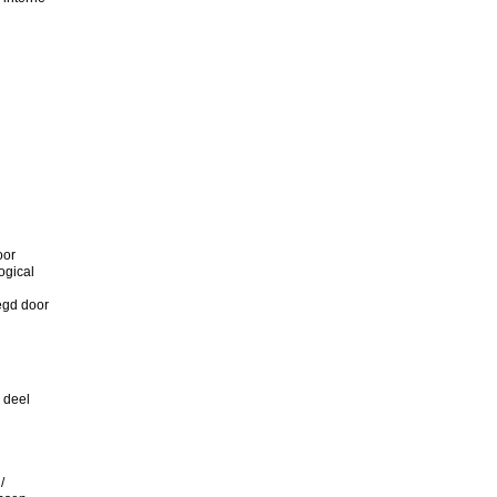
oor
ogical
egd door
 deel
/