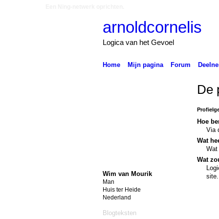
Een Ning-netwerk oprichten.
arnoldcornelis
Logica van het Gevoel
Home
Mijn pagina
Forum
Deeln
De 
Profielg
Hoe be
Via 
Wat hee
Wat 
Wat zou
Logi
Wim van Mourik
site.
Man
Huis ter Heide
Nederland
Blogteksten