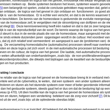
stemen, homeostase en logica van het gevoel, inhoudelijk met elkaar vergelijkt da
jkenissen meteen op. Beide systemen besturen het leven, systemen waarin gevoel
[5]
een belangrijk rol spelen, zodat de conclusie getrokken mag worden dat, gelet o
 van ontstaan, de logica van het gevoel in zijn ontstaan en functioneren zo goed al
ijk is van de homeostase. Er is echter een verschil, en dat is de kennis waarover 
n beschikken. De kennis van de homeostase is gedurende de evolutie neergeslag
an de homeostase zelf, te vergelijken met de stroomlijning van dolfijnen en de vl
at vliegt
[6]
. Deze kennisverwerving heeft één nadeel en dat is dat ze zeer langza
ijk is van de reproductietijd van de soort. De kennis waarop de logica van het gevoe
ect steunt is dus in de eerste plaats die van de homeostase, maar aangevuld met de
ie sinds enkele duizenden jaren opgeslagen wordt in de cultuur. Het voordeel va
s, dat zij zich relatief snel vermeerderd en aangepast is aan de (problemen van) d
g. De verzameling homeostatische (automatische) processen streeft naar overlev
den en deze logica zet zich voort in de niet-automatische processen tot besturing
leven en de cultuur, de logica van het gevoel. Die laatste, niet-automatische proces
 weten afhankelijk van onderhandelingen, zoals bijv. de non-proliferatieverdrage
kkoorden/protocollen, die dikwijls niet bijdragen aan de kwaliteit van de bestuurlijk
ngen en hun producten.
tting / conclusie
ne relatie van de logica van het gevoel en de homeostase breng ik in verband met
ntele wet uit de cybernetica, te weten, dat een systeem een ander systeem allee
roleren en sturen als het sturende systeem over meer of beter geordende informat
 dan het gestuurde systeem, steeds gaat het er dus om dat de besturing ligt op een
veau (p 470). Uit dien hoofde kan de logica van het gevoel de homeostase als sy
ren en sturen, hetgeen een versterking betekent van de zorg voor zichzelf
[7]
. Dit 
ed uit de verf, zoals bijv. uit de optredende obesitas blijkt.
bestaansniveau’s is er logiciteit: dit betekent dat elk fenomeen gebaseerd is op een