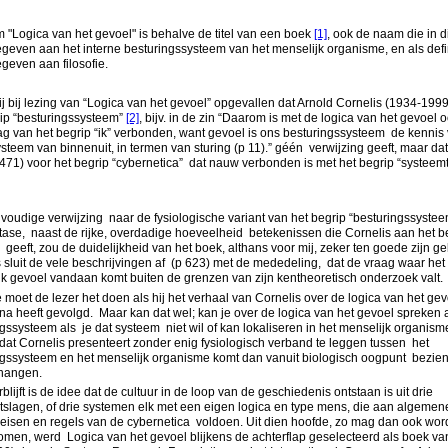
"Logica van het gevoel" is behalve de titel van een boek
[1]
, ook de naam die in d
geven aan het interne besturingssysteem van het menselijk organisme, en als defin
geven aan filosofie.
ij bij lezing van “Logica van het gevoel” opgevallen dat Arnold Cornelis (1934-1999
rip “besturingssysteem”
[2]
, bijv. in de zin “Daarom is met de logica van het gevoel 
g van het begrip “ik” verbonden, want gevoel is ons besturingssysteem de kennis 
steem van binnenuit, in termen van sturing (p 11).” géén verwijzing geeft, maar dat
471) voor het begrip “cybernetica” dat nauw verbonden is met het begrip “systeem
oudige verwijzing naar de fysiologische variant van het begrip “besturingssystee
ase, naast de rijke, overdadige hoeveelheid betekenissen die Cornelis aan het b
 geeft, zou de duidelijkheid van het boek, althans voor mij, zeker ten goede zijn 
 sluit de vele beschrijvingen af (p 623) met de mededeling, dat de vraag waar het
k gevoel vandaan komt buiten de grenzen van zijn kentheoretisch onderzoek valt.
moet de lezer het doen als hij het verhaal van Cornelis over de logica van het gev
na heeft gevolgd. Maar kan dat wel; kan je over de logica van het gevoel spreken 
gssysteem als je dat systeem niet wil of kan lokaliseren in het menselijk organism
dat Cornelis presenteert zonder enig fysiologisch verband te leggen tussen het
ngssysteem en het menselijk organisme komt dan vanuit biologisch oogpunt bezien
 hangen.
blijft is de idee dat de cultuur in de loop van de geschiedenis ontstaan is uit drie
eitslagen, of drie systemen elk met een eigen logica en type mens, die aan algemen
eisen en regels van de cybernetica voldoen. Uit dien hoofde, zo mag dan ook wo
en, werd Logica van het gevoel blijkens de achterflap geselecteerd als boek va