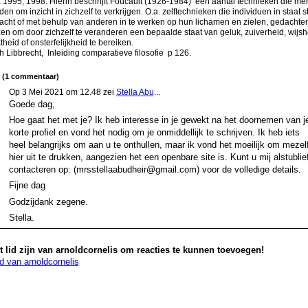
 1995, 1998. Hierin beschrijft Foucault (1926-1984)
een aantal technieken die me
n om inzicht in zichzelf te verkrijgen. O.a. zelftechnieken die individuen in staat s
acht of met behulp van anderen in te werken op hun lichamen en zielen, gedachte
zen om door zichzelf te veranderen een bepaalde staat van geluk, zuiverheid, wijsh
heid of onsterfelijkheid te bereiken.
h Libbrecht, Inleiding comparatieve filosofie p 126.
d (1 commentaar)
Op 3 Mei 2021 om 12.48 zei
Stella Abu
...
Goede dag,
Hoe gaat het met je? Ik heb interesse in je gewekt na het doornemen van j
korte profiel en vond het nodig om je onmiddellijk te schrijven. Ik heb iets
heel belangrijks om aan u te onthullen, maar ik vond het moeilijk om mezel
hier uit te drukken, aangezien het een openbare site is. Kunt u mij alstublief
contacteren op: (mrsstellaabudheir@gmail.com) voor de volledige details.
Fijne dag
Godzijdank zegene.
Stella.
 lid zijn van arnoldcornelis om reacties te kunnen toevoegen!
id van arnoldcornelis