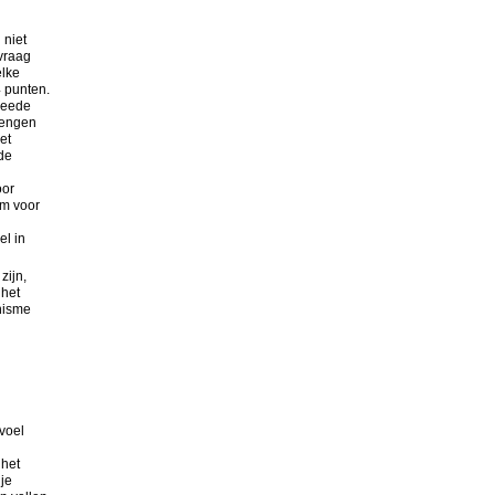
 niet
 vraag
elke
4 punten.
weede
rengen
et
de
oor
om voor
el in
zijn,
 het
nisme
evoel
 het
je