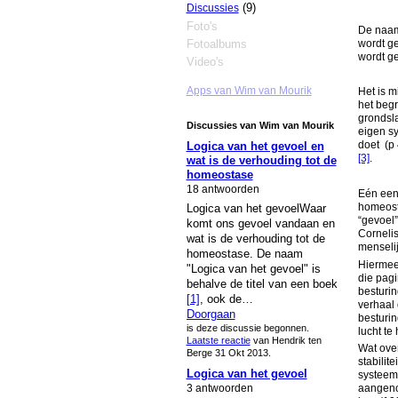
(9)
Discussies
Foto's
De naam 
wordt ge
Fotoalbums
wordt ge
Video's
Apps van Wim van Mourik
Het is m
het beg
grondsla
Discussies van Wim van Mourik
eigen sy
doet (p 
Logica van het gevoel en
[3]
.
wat is de verhouding tot de
homeostase
18 antwoorden
Eén eenv
homeost
Logica van het gevoelWaar
“gevoel”
komt ons gevoel vandaan en
Cornelis
wat is de verhouding tot de
menselij
homeostase. De naam
Hiermee 
"Logica van het gevoel" is
die pagi
behalve de titel van een boek
besturin
[1]
, ook de…
verhaal 
Doorgaan
besturi
is deze discussie begonnen.
lucht te
Laatste reactie
van Hendrik ten
Wat over
Berge 31 Okt 2013.
stabilit
Logica van het gevoel
systeem
3 antwoorden
aangenom