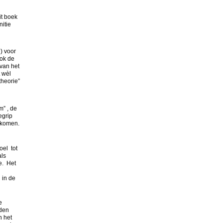
it boek
itie
) voor
ook de
van het
 wèl
theorie”
m” , de
egrip
gekomen.
oel tot
als
e. Het
 in de
e
rden
n het