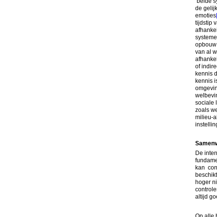
beide sy
de geli
emoties
tijdstip
afhankel
systeme
opbouw v
van al w
afhankel
of indir
kennis d
kennis i
omgevin
welbevin
sociale 
zoals we
milieu-a
instelli
Samenva
De inter
fundame
kan cont
beschikt
hoger ni
controle
altijd go
Op alle 