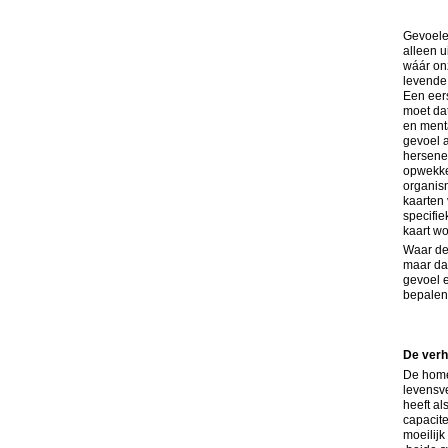
Gevoelen
alleen u
wáár on
levende 
Een eer
moet dat
en ment
gevoel a
hersene
opwekken
organis
kaarten 
specifie
kaart wo
Waar de 
maar daa
gevoel 
bepalen
De verh
De homeo
levensve
heeft al
capacite
moeilijk