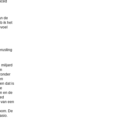
nced
an de
b ik het
evoel
rusting
 miljard
en
zonder
en
en dat is
te
en en de
oed
 van een
boom. De
asio.