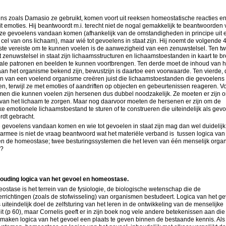
s zoals Damasio ze gebruikt, komen voort uit reeksen homeostatische reacties en
it emoties. Hij beantwoordt m.i. terecht niet de nogal gemakkelijk te beantwoorden
ze gevoelens vandaan komen (afhankelijk van de omstandigheden in principe uit 
cel van ons lichaam), maar wié tot gevoelens in staat zijn. Hij noemt de volgende 
ste vereiste om te kunnen voelen is de aanwezigheid van een zenuwstelsel. Ten t
 zenuwstelsel in staat zijn lichaamsstructuren en lichaamstoestanden in kaart te b
ale patronen en beelden te kunnen voortbrengen. Ten derde moet de inhoud van h
an het organisme bekend zijn, bewustzijn is daartoe een voorwaarde. Ten vierde, 
n van een voelend organisme creëren juist die lichaamstoestanden die gevoelens
, terwijl ze met emoties of aandriften op objecten en gebeurtenissen reageren. V
men die kunnen voelen zijn hersenen dus dubbel noodzakelijk. Ze moeten er zijn 
van het lichaam te zorgen. Maar nog daarvoor moeten de hersenen er zijn om de
ke emotionele lichaamstoestand te sturen of te construeren die uiteindelijk als gevo
rdt gebracht.
gevoelens vandaan komen en wie tot gevoelen in staat zijn mag dan wel duidelijk 
rmee is niet de vraag beantwoord wat het materiële verband is tussen logica van
en de homeostase; twee besturingssystemen die het leven van één menselijk orga
?
ouding logica van het gevoel en homeostase.
stase is het terrein van de fysiologie, de biologische wetenschap die de
rrichtingen (zoals de stofwisseling) van organismen bestudeert. Logica van het g
s uiteindelijk doel de zelfsturing van het leren in de ontwikkeling van de menselijke
it (p 60), maar Cornelis geeft er in zijn boek nog vele andere betekenissen aan die
 maken logica van het gevoel een plaats te geven binnen de bestaande kennis. Als 