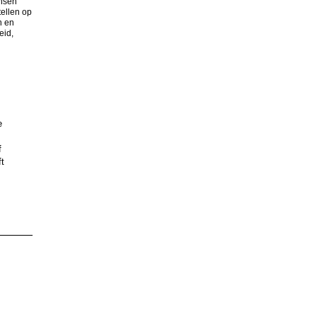
nsen
tellen op
n en
eid,
e
f
t