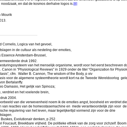
 noodzaak, en dat de kosmos derhalve logos is.
[8]
 Mourik
2013.
d Cornelis, Logica van het gevoel,
eitslagen in de cultuur als nesteling der emoties,
ng Essence Amsterdam-Brussel,
vermeerderde druk 1992.
esturingssysteem van het menselijk organisme, wordt voor het eerst beschreven d
. Canon in “Physiological Reviews” in 1929 onder de titel “Organization for Physiol
sis”, cfm. Walter B. Cannon, The wisdom of the Body, p xiv
sis voor de algemene systeemtheorie wordt kort na de Tweede Wereldoorlog gel
on Bertalanffy.
io Damasio, Het gelijk van Spinoza;
 verdriet en het voelende brein,
druk 2004.
oorbeeld van die verwevenheid noem ik de emoties angst, boosheid en verdriet die
n van reacties van de homeostasemachine en mede verantwoordelijk zijn voor de
sche regulering van het leven, maar tegelijkertijd vormend zijn voor de drie
itslagen.
 Buskes, Evolutionair denken, p 252.
 Foucault, Breekbare vrijheid. De politieke ethiek van de zorg voor zichzelf. Boom 