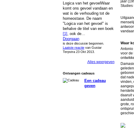
jaar (1
Logica van het gevoelWaar
Studies 
komt ons gevoel vandaan en
wat is de verhouding tot de
Uitgaan
homeostase. De naam
menselij
"Logica van het gevoel" is
antwoor
behalve de titel van een boek
vandaan
[1]
, ook de…
Doorgaan
Waar ko
is deze discussie begonnen.
Laatste reactie
van Gustar
Antonio 
Terpstra 23 Okt 2013.
voor de
ontwikke
Alles weergeven
Damasio 
geleden
geboren
Ontvangen cadeaus
dat nade
Een cadeau
vinden, 
geven
aangepas
herstell
daaruit
aanduid
grote, r
ontspru
geschied