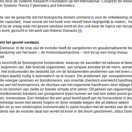
990) door de Systems Research Foundation op het International Congress for Adva
in Systems Theory Cybernetics and Informatics.
de van de gedachte dat het biologische domein vormend is voor de ontwikkeling v
ke capaciteit, maar vooral om het boek voor mezelf meer begrijpelijk te maken, he
d op de vraag waar het gevoel vandaan komt en dus ook waar de logica van het g
 komt, gezocht in het werk van Antonio Damasio
[4]
.
mt het gevoel vandaan.
Damasio: In de loop van de evolutie heeft de aangeboren en geautomatiseerde toe
 besturing van het leven – de homeostasemachine – zich tot op een hoog niveau
ld.
beschrijft de fysiologische homeostase, waarvan de aanzetten tot opbouw al twee
 begonnen zijn. Alle levende organismen, van simpele amoebe tot de mens, word
 met instrumenten die bedoeld zijn om de fundamentele problemen van het leven 
nken daarbij nodig is automatisch op te lossen. Die problemen zijn: energiebronn
die energie opnemen en transformeren, een innerlijk chemisch evenwicht handhav
t aan het levensproces, de structuur van het organisme handhaven door slijtage 
en en bronnen van ziekte en fysieke schade af te weren. Dit geheel van regulering
 voortkomende toestand van gereguleerd leven kunnen we met een enkel woord g
en: homeostase. Een metafoor die een goed beeld geeft van de homeostase is die
ommelige boom met steeds hogere en fijner vertakte twijgen die uit dikkere takken
iten en zo een wederzijdse communicatie in stand houden met de wortels van de 
enis van de evolutie staat van wortel tot kruin in die boom geschreven, aldus Dam