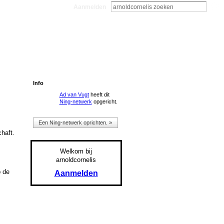
Aanmelden
Info
Ad van Vugt
heeft dit
Ning-netwerk
opgericht.
Een Ning-netwerk oprichten. »
haft.
Welkom bij
arnoldcornelis
p de
Aanmelden