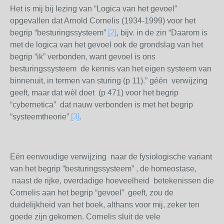
Het is mij bij lezing van “Logica van het gevoel”
opgevallen dat Arnold Cornelis (1934-1999) voor het
begrip “besturingssysteem”
[2]
, bijv. in de zin “Daarom is
met de logica van het gevoel ook de grondslag van het
begrip “ik” verbonden, want gevoel is ons
besturingssysteem de kennis van het eigen systeem van
binnenuit, in termen van sturing (p 11).” géén verwijzing
geeft, maar dat wèl doet (p 471) voor het begrip
“cybernetica” dat nauw verbonden is met het begrip
“systeemtheorie”
[3]
.
Eén eenvoudige verwijzing naar de fysiologische variant
van het begrip “besturingssysteem” , de homeostase,
naast de rijke, overdadige hoeveelheid betekenissen die
Cornelis aan het begrip “gevoel” geeft, zou de
duidelijkheid van het boek, althans voor mij, zeker ten
goede zijn gekomen. Cornelis sluit de vele