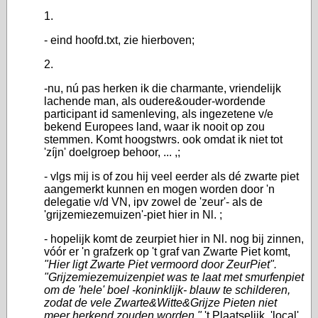
1.
- eind hoofd.txt, zie hierboven;
2.
-nu, nú pas herken ik die charmante, vriendelijk
lachende man, als oudere&ouder-wordende
participant id samenleving, als ingezetene v/e
bekend Europees land, waar ik nooit op zou
stemmen. Komt hoogstwrs. ook omdat ik niet tot
'zíjn' doelgroep behoor, ... ,;
- vlgs mij is of zou hij veel eerder als dé zwarte piet
aangemerkt kunnen en mogen worden door 'n
delegatie v/d VN, ipv zowel de 'zeur'- als de
'grijzemiezemuizen'-piet hier in Nl. ;
- hopelijk komt de zeurpiet hier in Nl. nog bij zinnen,
vóór er 'n grafzerk op 't graf van Zwarte Piet komt,
"Hier ligt Zwarte Piet vermoord door ZeurPiet".
"Grijzemiezemuizenpiet was te laat met smurfenpiet
om de 'hele' boel -koninklijk- blauw te schilderen,
zodat de vele Zwarte&Witte&Grijze Pieten niet
meer herkend zouden worden."
't Plaatselijk, 'local'