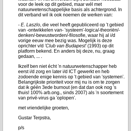
voor de leek op dit gebied, maar wél met
natuurwetenschappelijke basis als achtergrond. In
dit verband wil ik ook noemen de werken van:
-
E. Laszlo
, die veel heeft gepubliceerd op 't gebied
van -ontwikkelen van- 'systeem'-logica/-theoriën/-
denken/-bewustworden/-filosofie, waar hij al i/d
vorige eeuw mee bezig was. Mogelijk is deze
oprichter v/d
'Club van Budapest'
(1993) op dit
platform bekend. En anders bij deze, nu, graag
gedaan, ... .
Ikzelf ben niet écht 'n natuurwetenschapper heb
eerst i/d zorg en later i/d ICT gewerkt en heb
zodoende enige kennis op 't gebied van 'systemen'.
Belangrijkste prioriteit voor mij nu is om te zorgen
dat ik géén 3ede burnout (en dat dan ook nog 's
thuis! 100% arb.ong., sinds 2007) als 'n soortement
van privé-virus ga 'oplopen'.
met vriendelijke groeten,
Gustar Terpstra,
p/s