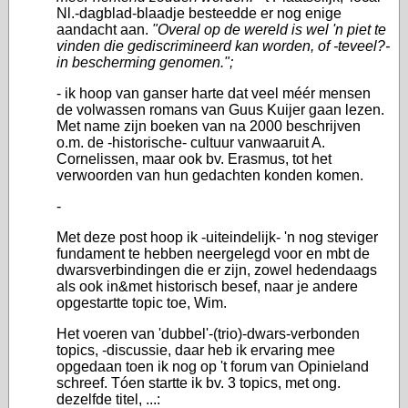
Nl.-dagblad-blaadje besteedde er nog enige
aandacht aan.
"Overal op de wereld is wel 'n piet te
vinden die gediscrimineerd kan worden, of -teveel?-
in bescherming genomen.";
- ik hoop van ganser harte dat veel méér mensen
de volwassen romans van Guus Kuijer gaan lezen.
Met name zijn boeken van na 2000 beschrijven
o.m. de -historische- cultuur vanwaaruit A.
Cornelissen, maar ook bv. Erasmus, tot het
verwoorden van hun gedachten konden komen.
-
Met deze post hoop ik -uiteindelijk- 'n nog steviger
fundament te hebben neergelegd voor en mbt de
dwarsverbindingen die er zijn, zowel hedendaags
als ook in&met historisch besef, naar je andere
opgestartte topic toe, Wim.
Het voeren van 'dubbel'-(trio)-dwars-verbonden
topics, -discussie, daar heb ik ervaring mee
opgedaan toen ik nog op 't forum van Opinieland
schreef. Tóen startte ik bv. 3 topics, met ong.
dezelfde titel, ...: