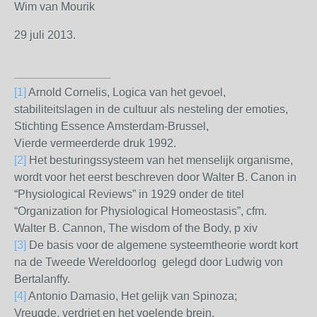
Wim van Mourik
29 juli 2013.
[1]
Arnold Cornelis, Logica van het gevoel,
stabiliteitslagen in de cultuur als nesteling der emoties,
Stichting Essence Amsterdam-Brussel,
Vierde vermeerderde druk 1992.
[2]
Het besturingssysteem van het menselijk organisme,
wordt voor het eerst beschreven door Walter B. Canon in
“Physiological Reviews” in 1929 onder de titel
“Organization for Physiological Homeostasis”, cfm.
Walter B. Cannon, The wisdom of the Body, p xiv
[3]
De basis voor de algemene systeemtheorie wordt kort
na de Tweede Wereldoorlog gelegd door Ludwig von
Bertalanffy.
[4]
Antonio Damasio, Het gelijk van Spinoza;
Vreugde, verdriet en het voelende brein,