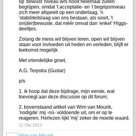
op 'bewust' niveau wrs nooit helemaal zullen
begrijpen, omdat 't acceptatie- en 't begripsniveau
zich meer afspeelt op een onderlaag, 'n
'stabiliteitslaag van ons bestaan, als soort, 't
on(der)bewuste, dat méér omvat dan 'enkel' Higgs-
deeltjes.
Zolang de mens wil blijven leren, open wil blijven
staan voor invloeden uit heden en verleden, blijft er
toekomst mogelijk
Met vriendelijke groet,
A.G. Terpstra (Gustar)
p/s
1. ik hoop dat deze bijdrage, mijn eerste, wat
toevoegt aan deze discussie op dit forum;
2. bovenstaand artikel van Wim van Mourik,
'nodigde' mij -nú- voldoende uit, om er op te
reageren. Herlezen lijkt 'mij' zeker de moeite waard.
11 Okt 2013
Wim van Mourik