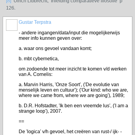
[8]
Ulrich Libbrecht, Inleiding comparatieve filosofie p
126.
Gustar Terpstra
- andere ingangen/data/input die mogelijkerwijs
meer info kunnen geven over:
a. waar ons gevoel vandaan komt;
b. mbt cybernetica,
om zodoende tot meer inzicht te komen v/d werken
van A. Cornelis:
a. Marvin Harris, 'Onze Soort', ('De evolutie van
menselijk leven en cultuur'); ('Our kind: who we are,
where we came from, where we are going'), 1989;
b. D.R. Hofstadter, 'Ik ben een vreemde lus', ('I am a
strange loop'), 2007.
==
De 'logica' v/h gevoel, het creëren van rust-/ ijk- -