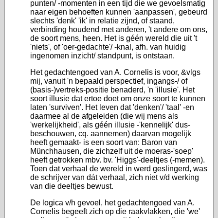
punten/ -momenten in een tijd die we gevoelsmatig
naar eigen behoeften kunnen 'aanpassen', gebeurd
slechts 'denk' 'ik' in relatie zijnd, of staand,
verbinding houdend met anderen, 't andere om ons,
de soort mens, heen. Het is géén wereld die uit 't
'niets', of 'oer-gedachte'/ -knal, afh. van huidig
ingenomen inzicht/ standpunt, is ontstaan.
Het gedachtengoed van A. Cornelis is voor, &vlgs
mij, vanuit 'n bepaald perspectief, ingangs-/ of
(basis-)vertreks-positie benaderd, 'n 'illusie'. Het
soort illusie dat ertoe doet om onze soort te kunnen
laten 'surviven'. Het leven dat 'denken'/ 'taal' -en
daarmee al de afgeleiden (die wij mens als
'werkelijkheid', als géén illusie -'kennelijk' dus-
beschouwen, cq. aannemen) daarvan mogelijk
heeft gemaakt- is een soort van: Baron van
Münchhausen, die zichzelf uit de moeras-'soep'
heeft getrokken mbv. bv. 'Higgs'-deeltjes (-memen).
Toen dat verhaal de wereld in werd geslingerd, was
de schrijver van dát verhaal, zich niet v/d werking
van die deeltjes bewust.
De logica v/h gevoel, het gedachtengoed van A.
Cornelis begeeft zich op die raakvlakken, die 'we'