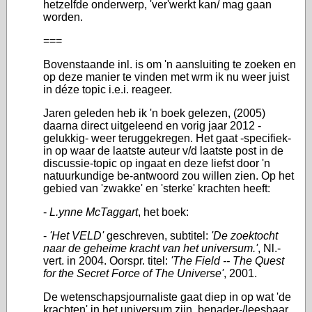
hetzelfde onderwerp, 'ver'werkt kan/ mag gaan
worden.
===
Bovenstaande inl. is om 'n aansluiting te zoeken en
op deze manier te vinden met wrm ik nu weer juist
in déze topic i.e.i. reageer.
Jaren geleden heb ik 'n boek gelezen, (2005)
daarna direct uitgeleend en vorig jaar 2012 -
gelukkig- weer teruggekregen. Het gaat -specifiek-
in op waar de laatste auteur v/d laatste post in de
discussie-topic op ingaat en deze liefst door 'n
natuurkundige be-antwoord zou willen zien. Op het
gebied van 'zwakke' en 'sterke' krachten heeft:
-
L.ynne McTaggart
, het boek:
-
'Het VELD'
geschreven, subtitel:
'De zoektocht
naar de geheime kracht van het universum.'
, Nl.-
vert. in 2004. Oorspr. titel:
'The Field -- The Quest
for the Secret Force of The Universe'
, 2001.
De wetenschapsjournaliste gaat diep in op wat 'de
krachten' in het universum zijn, benader-/leesbaar