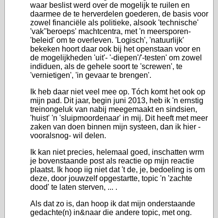
waar beslist werd over de mogelijk te ruilen en
daarmee de te herverdelen goederen, de basis voor
zowel financiële als politieke, alsook 'technische'
'vak''beroeps' machtcentra, met 'n meersporen-
'beleid' om te overleven. 'Logisch', 'natuurlijk'
bekeken hoort daar ook bij het openstaan voor en
de mogelijkheden 'uit'- '-diepen'/'-testen' om zowel
indiduen, als de gehele soort te 'screwen', te
'vernietigen', 'in gevaar te brengen'.
Ik heb daar niet veel mee op. Tóch komt het ook op
mijn pad. Dit jaar, begin juni 2013, heb ik 'n ernstig
treinongeluk van nabij meegemaakt en sindsien,
'huist' 'n 'sluipmoordenaar' in mij. Dit heeft met meer
zaken van doen binnen mijn systeen, dan ik hier -
vooralsnog- wil delen.
Ik kan niet precies, helemaal goed, inschatten wrm
je bovenstaande post als reactie op mijn reactie
plaatst. Ik hoop iig niet dat 't de, je, bedoeling is om
deze, door jouwzelf opgestartte, topic 'n 'zachte
dood' te laten sterven, ... .
Als dat zo is, dan hoop ik dat mijn onderstaande
gedachte(n) in&naar die andere topic, met ong.