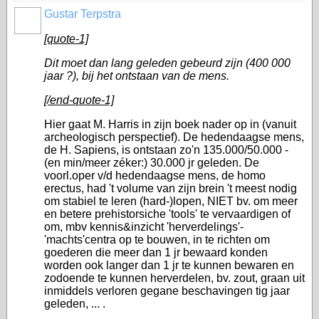
Gustar Terpstra
[quote-1]
Dit moet dan lang geleden gebeurd zijn (400 000
jaar ?), bij het ontstaan van de mens.
[/end-quote-1]
Hier gaat M. Harris in zijn boek nader op in (vanuit
archeologisch perspectief). De hedendaagse mens,
de H. Sapiens, is ontstaan zo'n 135.000/50.000 -
(en min/meer zéker:) 30.000 jr geleden. De
voorl.oper v/d hedendaagse mens, de homo
erectus, had 't volume van zijn brein 't meest nodig
om stabiel te leren (hard-)lopen, NIET bv. om meer
en betere prehistorsiche 'tools' te vervaardigen of
om, mbv kennis&inzicht 'herverdelings'-
'machts'centra op te bouwen, in te richten om
goederen die meer dan 1 jr bewaard konden
worden ook langer dan 1 jr te kunnen bewaren en
zodoende te kunnen herverdelen, bv. zout, graan uit
inmiddels verloren gegane beschavingen tig jaar
geleden, ... .