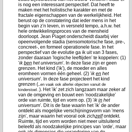
is nog een interessant perspectief.
D
at
heeft
te
maken met het holistische karakter en met de
fractale eigenschappen van de werkelijkheid. Het
berust op de constatering dat
ieder
mens in het
begin van z'n leven, in versneld tempo, a.h.w. het
hele ontwikkelingsproces van de mensheid
doorloopt. Jean Piaget onderscheidt daarbij vier
opeenvolgende stadia (sensomotorische fase, pre-,
concreet-, en formeel operationele fase. In het
perspectief van de evolutie ga ik uit van 3 fases,
zonder daaraan 'logische leeftijden' te koppelen: (1)
'
ik
ben
het universum
'. In deze fase zijn er geen
grenzen. Het kind ('ik'), de moeder en alles
eromheen vormen één geheel. (2) '
ik
en
het
universum
'. In deze fase projecteert het kind
grenzen (..
en vaak ook allerlei objecten vanuit de
). Het 'ik' zet zich langzaam maar zeker af
kinderstoel..
van de omgeving en bouwt een 'noodzakelijke'
orde van ruimte, tijd en vorm op. (3) '
ik
in
het
universum
'. Dit is de fase waarin het 'ik' de ander
ontdekt als mogelijke verschijningsvorm van 'mens
zijn', maar
waarin het
vooral ook zich
zelf
ontdekt
.
Ruimte, tijd en vorm worden niet meer uitsluitend
beleefd als noodzakelijke principes van 'orde', maar
ook als dimensies die verandering van de