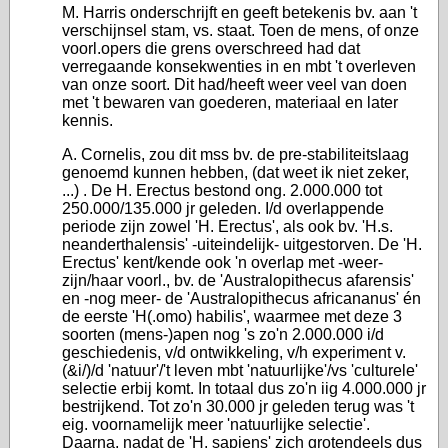
M. Harris onderschrijft en geeft betekenis bv. aan 't
verschijnsel stam, vs. staat. Toen de mens, of onze
voorl.opers die grens overschreed had dat
verregaande konsekwenties in en mbt 't overleven
van onze soort. Dit had/heeft weer veel van doen
met 't bewaren van goederen, materiaal en later
kennis.
A. Cornelis, zou dit mss bv. de pre-stabiliteitslaag
genoemd kunnen hebben, (dat weet ik niet zeker,
...) . De H. Erectus bestond ong. 2.000.000 tot
250.000/135.000 jr geleden. I/d overlappende
periode zijn zowel 'H. Erectus', als ook bv. 'H.s.
neanderthalensis' -uiteindelijk- uitgestorven. De 'H.
Erectus' kent/kende ook 'n overlap met -weer-
zijn/haar voorl., bv. de 'Australopithecus afarensis'
en -nog meer- de 'Australopithecus africananus' én
de eerste 'H(.omo) habilis', waarmee met deze 3
soorten (mens-)apen nog 's zo'n 2.000.000 i/d
geschiedenis, v/d ontwikkeling, v/h experiment v.
(&i/)/d 'natuur'/'t leven mbt 'natuurlijke'/vs 'culturele'
selectie erbij komt. In totaal dus zo'n iig 4.000.000 jr
bestrijkend. Tot zo'n 30.000 jr geleden terug was 't
eig. voornamelijk meer 'natuurlijke selectie'.
Daarna, nadat de 'H. sapiens' zich grotendeels dus