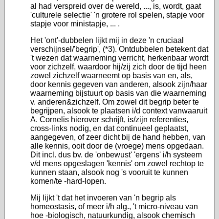
al had verspreid over de wereld, ..., is, wordt, gaat
'culturele selectie' 'n grotere rol spelen, stapje voor
stapje voor ministapje, ... .
Het 'ont'-dubbelen lijkt mij in deze 'n cruciaal
verschijnsel/'begrip', (*3). Ontdubbelen betekent dat
't wezen dat waarneming verricht, herkenbaar wordt
voor zichzelf, waardoor hij/zij zich door de tijd heen
zowel zichzelf waarneemt op basis van en, als,
door kennis gegeven van anderen, alsook zijn/haar
waarneming bijstuurt op basis van die waarneming
v. anderen&zichzelf. Om zowel dit begrip beter te
begrijpen, alsook te plaatsen i/d context vanwaaruit
A. Cornelis hierover schrijft, is/zijn referenties,
cross-links nodig, en dat continueel geplaatst,
aangegeven, of zeer dicht bij de hand hebben, van
alle kennis, ooit door de (vroege) mens opgedaan.
Dit incl. dus bv. de 'onbewust' 'ergens' i/h systeem
v/d mens opgeslagen 'kennis' om zowel rechtop te
kunnen staan, alsook nog 's vooruit te kunnen
komen/te -hard-lopen.
Mij lijkt 't dat het invoeren van 'n begrip als
homeostasis, of meer i/h alg., 't micro-niveau van
hoe -biologisch, natuurkundig, alsook chemisch