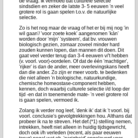
de vraag. Ik vermoed dat culturele selectie
sindsdien en zeker de latste 3- 5 eeuwen 'n veel
grotere rol is gaan spelen t.o.v. de natuurlijke
selectie.
Zo is het nog maar de vraag of het er bij mij nog 'in
wil gaan'/ 'voor zoete koek' aangenomen 'kán'
worden door 'mijn' 'systeem', dat bv. vrouwen
biologisch gezien, zomaar zoveel minder hard
zouden kunnen lopen, dan mannen dit doen. Dit
gaat veel verder terug dan 3-4 eeuwen v/'t hebben
(v. voorl. voor)-oordelen. Of dat de één 'machtiger',
'rijker' is dan de ander, meer overlevingskans heeft
dan die ander. Zo zijn er meer voorb. te bedenken
die niet alleen 'n biologische, natuurkundige,
chemische homeostase-component hebben,
kennen, doch waarbij culturele selectie i/d loop der
tijd -en dat in toenemende mate- 'n veel grotere rol
is gaan spelen, vermoed ik.
Zolang ik verder nog leef, 'denk ik' dat ik 't voorl. bij
voorl. conclusie's gevolgtrekkingen hou. Althans dat
probeer ik na te streven. Het def.(*1) stelling nemen,
intrekken, heeft niet alleen in huidig tijdsgewricht,
doch ook i/h verleden (recent, als paar eeuwen