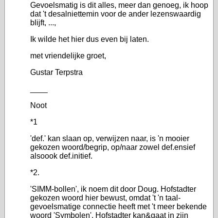
Gevoelsmatig is dit alles, meer dan genoeg, ik hoop
dat 't desalniettemin voor de ander lezenswaardig
blijft, ...,
Ik wilde het hier dus even bij laten.
met vriendelijke groet,
Gustar Terpstra
____
Noot
*1
'def.' kan slaan op, verwijzen naar, is 'n mooier
gekozen woord/begrip, op/naar zowel def.ensief
alsoook def.initief.
*2.
'SIMM-bollen', ik noem dit door Doug. Hofstadter
gekozen woord hier bewust, omdat 't 'n taal-
gevoelsmatige connectie heeft met 't meer bekende
woord 'Symbolen'. Hofstadter kan&gaat in zijn