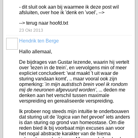
- dit sluit ook aan bij waarmee ik deze post wil
afsluiten, over hoe ik 'denk en 'voel', -->
--> terug naar hoofd.txt
23 Okt 2013
Hendrik ten Berge
Hallo allemaal,
De bijdrages van Gustar lezende, waarin hij vertelt
over 'lezen in de trein', en vervolgens min of meer
expliciet concludeert: '
wat maakt 't uit waar de
sturing vandaan komt
', .. maar vooral ook zijn
opmerking: '
in mijn autistisch brein voel ik rondom
mij de neuronen afgevuurd worden'
, ... deden me
denken aan het verschil tussen maximale
verspreiding en gerealiseerde verspreiding.
Ik probeer nog steeds mijn intuïtie te onderbouwen
dat sturing uit de '
logica van het gevoel
' iets anders
is dan sturing op grond van homeostase. Om die
reden bied ik bij voorbaat mijn excuses aan voor
het nogal abstracte karakter van de hierna