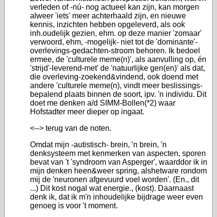
verleden of -nú- nog actueel kan zijn, kan morgen
alweer 'iets' meer achterhaald zijn, en nieuwe
kennis, inzichten hebben opgeleverd, als ook
inh.oudelijk gezien, ehm. op deze manier 'zomaar'
verwoord, ehm, -mogelijk- niet tot de 'dominante'-
overlevings-gedachten-stroom behoren. Ik bedoel
ermee, de 'culturele meme(n)', als aanvulling op, én
'strijd'-leverend-met' de 'natuurlijke gen(en)' als dat,
die overleving-zoekend&vindend, ook doend met
andere 'culturele meme(n), vindt meer beslissings-
bepalend plaats binnen de soort, ipv. 'n individu. Dit
doet me denken a/d SIMM-Bollen(*2) waar
Hofstadter meer dieper op ingaat.
<--> terug van de noten.
Omdat mijn -autistisch- brein, 'n brein, 'n
denksysteem met kenmerken van aspecten, sporen
bevat van 't 'syndroom van Asperger', waarddor ik in
mijn denken heen&weer spring, alshetware rondom
mij de 'neuronen afgevuurd voel worden'. (En., dit
...) Dit kost nogal wat energie., (kost). Daarnaast
denk ik, dat ik m'n inhoudelijke bijdrage weer even
genoeg is voor 't moment.