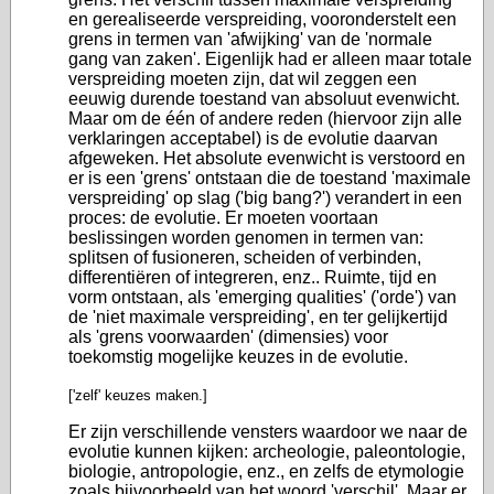
en gerealiseerde verspreiding, vooronderstelt een
grens in termen van 'afwijking' van de 'normale
gang van zaken'. Eigenlijk had er alleen maar totale
verspreiding moeten zijn, dat wil zeggen een
eeuwig durende toestand van absoluut evenwicht.
Maar om de één of andere reden (hiervoor zijn alle
verklaringen acceptabel) is de evolutie daarvan
afgeweken. Het absolute evenwicht is verstoord en
er is een 'grens' ontstaan die de toestand 'maximale
verspreiding' op slag ('big bang?') verandert in een
proces: de evolutie. Er moeten voortaan
beslissingen worden genomen in termen van:
splitsen of fusioneren, scheiden of verbinden,
differentiëren of integreren, enz.. Ruimte, tijd en
vorm ontstaan, als 'emerging qualities' ('orde') van
de 'niet maximale verspreiding', en ter gelijkertijd
als 'grens voorwaarden' (dimensies) voor
toekomstig mogelijke keuzes in de evolutie.
['zelf' keuzes maken.]
Er zijn verschillende vensters waardoor we naar de
evolutie kunnen kijken: archeologie, paleontologie,
biologie, antropologie, enz., en zelfs de etymologie
zoals bijvoorbeeld van het woord 'verschil'. Maar
er