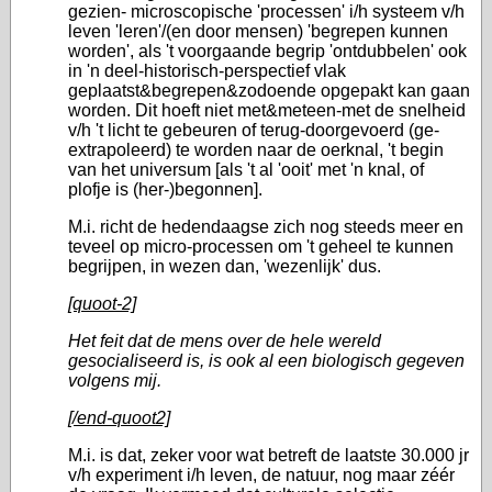
gezien- microscopische 'processen' i/h systeem v/h
leven 'leren'/(en door mensen) 'begrepen kunnen
worden', als 't voorgaande begrip 'ontdubbelen' ook
in 'n deel-historisch-perspectief vlak
geplaatst&begrepen&zodoende opgepakt kan gaan
worden. Dit hoeft niet met&meteen-met de snelheid
v/h 't licht te gebeuren of terug-doorgevoerd (ge-
extrapoleerd) te worden naar de oerknal, 't begin
van het universum [als 't al 'ooit' met 'n knal, of
plofje is (her-)begonnen].
M.i. richt de hedendaagse zich nog steeds meer en
teveel op micro-processen om 't geheel te kunnen
begrijpen, in wezen dan, 'wezenlijk' dus.
[quoot-2]
Het feit dat de mens over de hele wereld
gesocialiseerd is, is ook al een biologisch gegeven
volgens mij.
[/end-quoot2]
M.i. is dat, zeker voor wat betreft de laatste 30.000 jr
v/h experiment i/h leven, de natuur, nog maar zéér