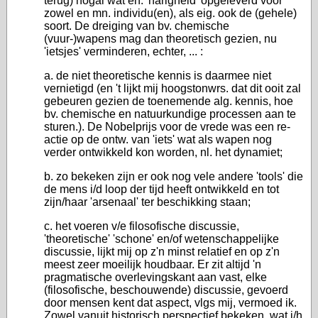
terug) nogal wat eh. 'narigheid' opgeleverd voor
zowel en mn. individu(en), als eig. ook de (gehele)
soort. De dreiging van bv. chemische
(vuur-)wapens mag dan theoretisch gezien, nu
'ietsjes' verminderen, echter, ... :
a. de niet theoretische kennis is daarmee niet
vernietigd (en 't lijkt mij hoogstonwrs. dat dit ooit zal
gebeuren gezien de toenemende alg. kennis, hoe
bv. chemische en natuurkundige processen aan te
sturen.). De Nobelprijs voor de vrede was een re-
actie op de ontw. van 'iets' wat als wapen nog
verder ontwikkeld kon worden, nl. het dynamiet;
b. zo bekeken zijn er ook nog vele andere 'tools' die
de mens i/d loop der tijd heeft ontwikkeld en tot
zijn/haar 'arsenaal' ter beschikking staan;
c. het voeren v/e filosofische discussie,
'theoretische' 'schone' en/of wetenschappelijke
discussie, lijkt mij op z'n minst relatief en op z'n
meest zeer moeilijk houdbaar. Er zit altijd 'n
pragmatische overlevingskant aan vast, elke
(filosofische, beschouwende) discussie, gevoerd
door mensen kent dat aspect, vlgs mij, vermoed ik.
Zowel vanuit historisch perspectief bekeken, wat i/h