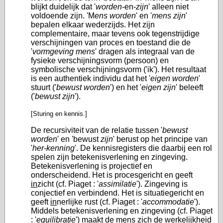
blijkt duidelijk dat '
worden-
en-
zijn
' alleen niet
voldoende zijn. 'M
ens worden
' en '
mens zijn
'
bepalen elkaar wederzijds. Het zijn
complementaire, maar tevens ook tegenstrijdige
verschijningen van proces en toestand die de
'
vormgeving
mens
' dragen als integraal van de
fysieke verschijningsvorm (persoon) en
symbolische verschijningsvorm ('ik'). Het resultaat
is een authentiek individu dat het '
eigen
worden
'
stuurt ('
bewust worden
') en het '
eigen
zijn
' beleeft
('
bewust zijn
').
[Sturing en kennis.]
De recursiviteit van de relatie tussen '
bewust
worden
' en 'bewust
zijn
' berust op het principe van
'
her-kenning
'. De kennisregisters die daarbij een rol
spelen zijn betekenisverlening en zingeving.
Betekenisverlening is projectief en
onderscheidend. Het is procesgericht en geeft
in
zicht (cf. Piaget : '
assimilatie
'). Zingeving is
conjectief en verbindend. Het is situatiegericht en
geeft
in
nerlijke rust (cf. Piaget : '
accommodatie
').
Middels betekenisverlening en zingeving (cf. Piaget
: '
equilibratie
') maakt de mens zich de werkelijkheid