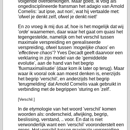
volgende overdenkingen. Maar goed, ik volg als
ongedisciplineerde fransman het adagio van Arnold
Cornelis: 'aut ipse, aut non', wat hij vertaalde met:
'ofwel je denkt zelf, ofwel je denkt niet!'
En zo vroeg ik mij dus af, hoe is het mogelijk dat wij
'
orde
' waarnemen, daar waar het gaat om quasi het
tegengestelde, namelijk om het verschil tussen
maximale verspreiding en gerealiseerde
verspreiding, ofwel tussen '
mogelijke
chaos
' en
'
effectieve chaos
'? Yves Decadt geeft daarvoor een
verklaring in zijn model van de 'gemiddelde
evolutie', aan de hand van het begrip
'fluxmaximalisatie' (daar kom ik later op terug). Maar
waar ik vooral ook aan moest denken is, enerzijds
het begrip 'verschil', en anderzijds het begrip
'terugmelding' dat Arnold Cornelis vaak gebruikt in
verbinding met de begrippen 'sturing en 'zelf'.
[Verschil.]
In de etymologie van het woord 'verschil' komen
woorden als: onderscheid, afwijking, begrip,
beslissing, verstand, .. voor. En dat is niet
verwonderlijk want een 'verschil' vooronderstelt een
grens. Het verschil tussen maximale verspreiding