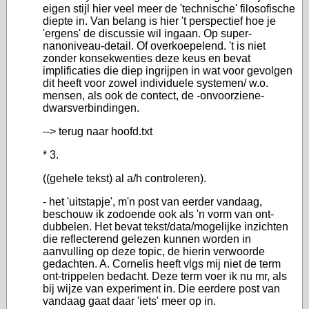
eigen stijl hier veel meer de 'technische' filosofische
diepte in. Van belang is hier 't perspectief hoe je
'ergens' de discussie wil ingaan. Op super-
nanoniveau-detail. Of overkoepelend. 't is niet
zonder konsekwenties deze keus en bevat
implificaties die diep ingrijpen in wat voor gevolgen
dit heeft voor zowel individuele systemen/ w.o.
mensen, als ook de contect, de -onvoorziene-
dwarsverbindingen.
--> terug naar hoofd.txt
* 3.
((gehele tekst) al a/h controleren).
- het 'uitstapje', m'n post van eerder vandaag,
beschouw ik zodoende ook als 'n vorm van ont-
dubbelen. Het bevat tekst/data/mogelijke inzichten
die reflecterend gelezen kunnen worden in
aanvulling op deze topic, de hierin verwoorde
gedachten. A. Cornelis heeft vlgs mij niet de term
ont-trippelen bedacht. Deze term voer ik nu mr, als
bij wijze van experiment in. Die eerdere post van
vandaag gaat daar 'iets' meer op in.