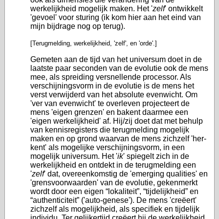
werkelijkheid mogelijk maken. Het '
zelf
' ontwikkelt
'gevoel' voor sturing (ik kom hier aan het eind van
mijn bijdrage nog op terug).
[Terugmelding, werkelijkheid, 'zelf', en 'orde'.]
Gemeten aan de tijd van het universum doet in de
laatste paar seconden van de evolutie ook de mens
mee, als spreiding versnellende processor. Als
verschijningsvorm in de evolutie is de mens het
verst verwijderd van het absolute evenwicht. Om
'ver van evenwicht' te overleven projecteert de
mens 'eigen grenzen' en bakent daarmee een
'eigen werkelijkheid' af. Hij/zij doet dat met behulp
van kennisregisters die terugmelding mogelijk
maken en op grond waarvan de mens zichzelf 'her-
kent' als mogelijke verschijningsvorm, in een
mogelijk universum. Het '
ik
' spiegelt zich in de
werkelijkheid en ontdekt in de terugmelding een
'
zelf
' dat, overeenkomstig de 'emerging qualities' en
'grensvoorwaarden' van de evolutie, gekenmerkt
wordt door een eigen “lokaliteit”, “tijdelijkheid” en
“authenticiteit” ('auto-genese'). De mens 'creëert'
zichzelf als mogelijkheid, als specifiek en tijdelijk
individu. Ter gelijkertijd creëert hij de werkelijkheid