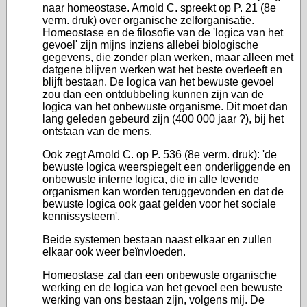
naar homeostase. Arnold C. spreekt op P. 21 (8e
verm. druk) over organische zelforganisatie.
Homeostase en de filosofie van de 'logica van het
gevoel' zijn mijns inziens allebei biologische
gegevens, die zonder plan werken, maar alleen met
datgene blijven werken wat het beste overleeft en
blijft bestaan. De logica van het bewuste gevoel
zou dan een ontdubbeling kunnen zijn van de
logica van het onbewuste organisme. Dit moet dan
lang geleden gebeurd zijn (400 000 jaar ?), bij het
ontstaan van de mens.
Ook zegt Arnold C. op P. 536 (8e verm. druk): 'de
bewuste logica weerspiegelt een onderliggende en
onbewuste interne logica, die in alle levende
organismen kan worden teruggevonden en dat de
bewuste logica ook gaat gelden voor het sociale
kennissysteem'.
Beide systemen bestaan naast elkaar en zullen
elkaar ook weer beïnvloeden.
Homeostase zal dan een onbewuste organische
werking en de logica van het gevoel een bewuste
werking van ons bestaan zijn, volgens mij. De