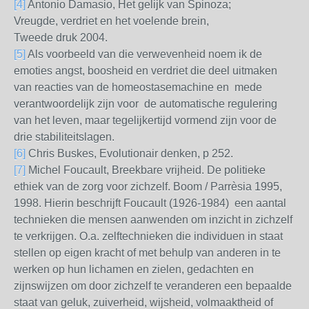
[4]
Antonio Damasio, Het gelijk van Spinoza;
Vreugde, verdriet en het voelende brein,
Tweede druk 2004.
[5]
Als voorbeeld van die verwevenheid noem ik de
emoties angst, boosheid en verdriet die deel uitmaken
van reacties van de homeostasemachine en mede
verantwoordelijk zijn voor de automatische regulering
van het leven, maar tegelijkertijd vormend zijn voor de
drie stabiliteitslagen.
[6]
Chris Buskes, Evolutionair denken, p 252.
[7]
Michel Foucault, Breekbare vrijheid. De politieke
ethiek van de zorg voor zichzelf. Boom / Parrèsia 1995,
1998. Hierin beschrijft Foucault (1926-1984)
een aantal
technieken die mensen aanwenden om inzicht in zichzelf
te verkrijgen. O.a. zelftechnieken die individuen in staat
stellen op eigen kracht of met behulp van anderen in te
werken op hun lichamen en zielen, gedachten en
zijnswijzen om door zichzelf te veranderen een bepaalde
staat van geluk, zuiverheid, wijsheid, volmaaktheid of