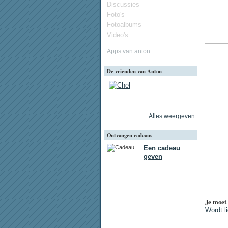
Discussies
Foto's
Fotoalbums
Video's
Apps van anton
De vrienden van Anton
Alles weergeven
Ontvangen cadeaus
Een cadeau
geven
Je moet 
Wordt l