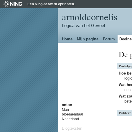
Een Ning-netwerk oprichten.
arnoldcornelis
Logica van het Gevoel
Home
Mijn pagina
Forum
Deeln
De 
Profielge
Hoe be
logi
Wat hee
een 
Wat zou
bete
anton
Man
Prikbord
bloemendaal
Nederland
Blogteksten