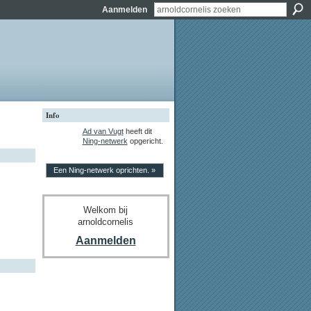
Aanmelden
Info
Ad van Vugt
heeft dit
Ning-netwerk
opgericht.
Een Ning-netwerk oprichten. »
Welkom bij
arnoldcornelis
Aanmelden