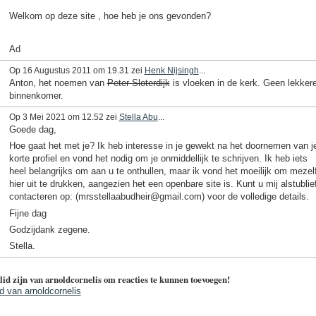
Welkom op deze site , hoe heb je ons gevonden?
Ad
Op 16 Augustus 2011 om 19.31 zei
Henk Nijsingh
...
Anton, het noemen van
Peter Sloterdijk
is vloeken in de kerk. Geen lekker
binnenkomer.
Op 3 Mei 2021 om 12.52 zei
Stella Abu
...
Goede dag,
Hoe gaat het met je? Ik heb interesse in je gewekt na het doornemen van j
korte profiel en vond het nodig om je onmiddellijk te schrijven. Ik heb iets
heel belangrijks om aan u te onthullen, maar ik vond het moeilijk om mezel
hier uit te drukken, aangezien het een openbare site is. Kunt u mij alstublief
contacteren op: (mrsstellaabudheir@gmail.com) voor de volledige details.
Fijne dag
Godzijdank zegene.
Stella.
lid zijn van arnoldcornelis om reacties te kunnen toevoegen!
id van arnoldcornelis