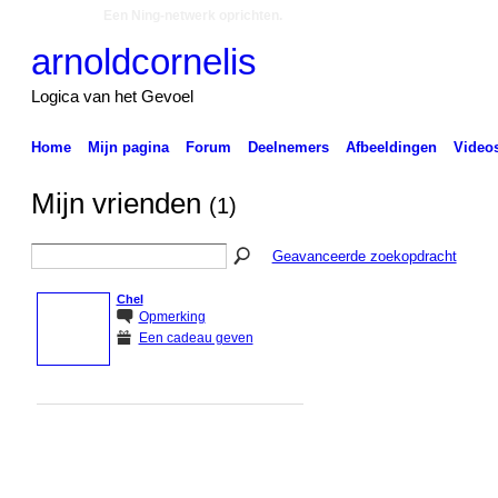
Een Ning-netwerk oprichten.
arnoldcornelis
Logica van het Gevoel
Home
Mijn pagina
Forum
Deelnemers
Afbeeldingen
Video
Mijn vrienden
(1)
Geavanceerde zoekopdracht
Chel
Opmerking
Een cadeau geven