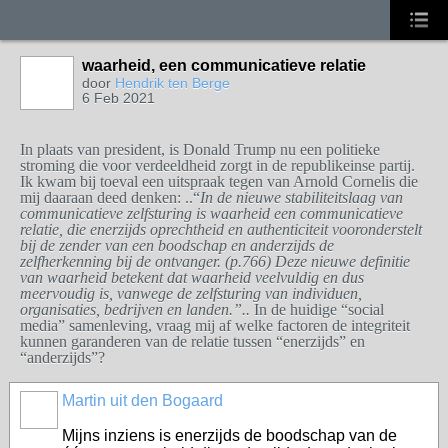
waarheid, een communicatieve relatie
door
Hendrik ten Berge
6 Feb 2021
In plaats van president, is Donald Trump nu een politieke
stroming die voor verdeeldheid zorgt in de republikeinse partij.
Ik kwam bij toeval een uitspraak tegen van Arnold Cornelis die
mij daaraan deed denken: ..“
In de nieuwe stabiliteitslaag van
communicatieve zelfsturing is waarheid een communicatieve
relatie, die enerzijds oprechtheid en authenticiteit vooronderstelt
bij de zender van een boodschap en anderzijds de
zelfherkenning bij de ontvanger. (p.766) Deze nieuwe definitie
van waarheid betekent dat waarheid veelvuldig en dus
meervoudig is, vanwege de zelfsturing van individuen,
organisaties, bedrijven en landen.”..
In de huidige “social
media” samenleving, vraag mij af welke factoren de integriteit
kunnen garanderen van de relatie tussen “enerzijds” en
“anderzijds”?
Martin uit den Bogaard
Mijns inziens is enerzijds de boodschap van de