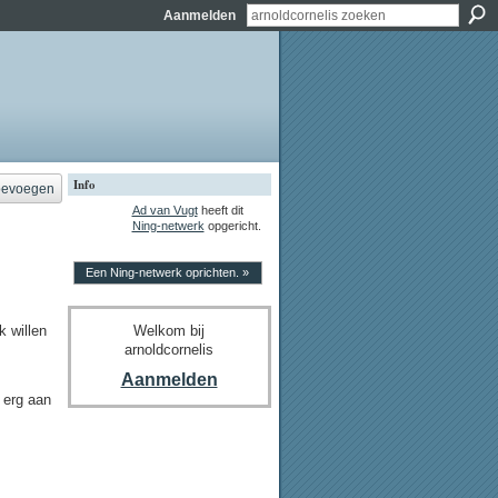
Aanmelden
Info
oevoegen
Ad van Vugt
heeft dit
Ning-netwerk
opgericht.
Een Ning-netwerk oprichten. »
Welkom bij
k willen
arnoldcornelis
Aanmelden
 erg aan