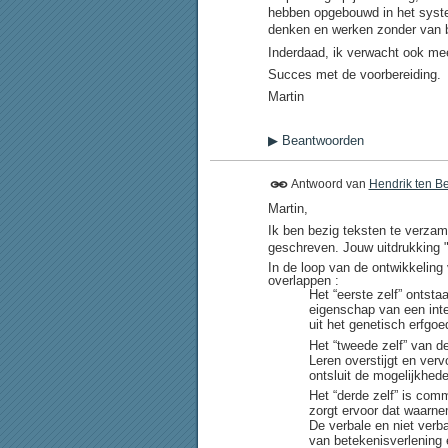
hebben opgebouwd in het syste
denken en werken zonder van bu
Inderdaad, ik verwacht ook mee
Succes met de voorbereiding.
Martin
▶
Beantwoorden
Antwoord van
Hendrik ten B
Martin,
Ik ben bezig teksten te verzam
geschreven. Jouw uitdrukking "
In de loop van de ontwikkeling
overlappen :
Het “eerste zelf” ontsta
eigenschap van een inte
uit het genetisch erfgoe
Het “tweede zelf” van d
Leren overstijgt en ve
ontsluit de mogelijkhed
Het “derde zelf” is comm
zorgt ervoor dat waarne
De verbale en niet verb
van betekenisverlening 