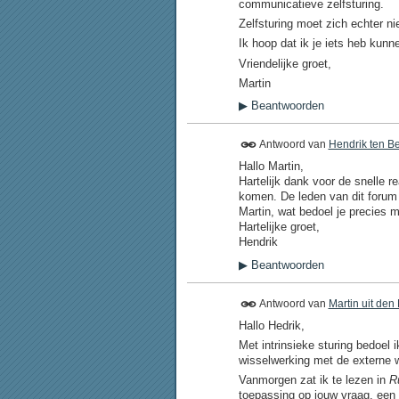
communicatieve zelfsturing.
Zelfsturing moet zich echter ni
Ik hoop dat ik je iets heb kun
Vriendelijke groet,
Martin
▶
Beantwoorden
Antwoord van
Hendrik ten B
Hallo Martin,
Hartelijk dank voor de snelle r
komen. De leden van dit forum 
Martin, wat bedoel je precies me
Hartelijke groet,
Hendrik
▶
Beantwoorden
Antwoord van
Martin uit den
Hallo Hedrik,
Met intrinsieke sturing bedoel i
wisselwerking met de externe w
Vanmorgen zat ik te lezen in
R
toepassing op jouw vraag, een s