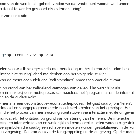
em van de wereld als geheel, vinden we dat vaste punt waaruit we kunnen
itenaf te worden gestoord als externe sturing"
r van deze site.
erge
op
1 Februari 2021 op 13.14
elen van wat ik vroeger reeds met betrekking tot het thema zelfsturing heb
intrinsieke sturing" deed me denken aan het volgende stukje:
 van de mens doen zich drie “zelf-vormings” processen voor die elkaar
at op grond van het zelfdelend vermogen van cellen. Het verschijnt als
rn (intrinsiek) constructieproces dat naadloos het “programma” en de informat
d van de ouders volgt.
e mens is een deconstructie-reconstructieproces. Het gaat daarbij om “leren”.
rvolmaakt de voorgeprogrammeerde noodzakelijkheden van het genotype. Het
en die het proces van menswording voortstuwen via interactie met de omgevin
unicatief. Het ontstaat op grond van de sturing van het leren. De interactie
ming en interpretatie van de werkelijkheid permanent moeten worden bijgestel
ale symbolen die daarbij een rol spelen moeten worden gestabiliseerd in de v
en zingeving. Dat kan dankzij de terugkoppeling uit de omgeving. Op die man