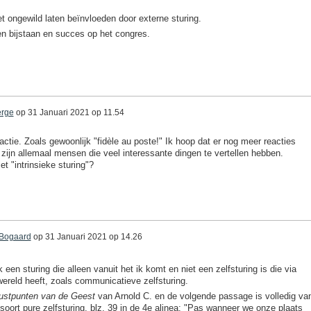
et ongewild laten beïnvloeden door externe sturing.
nen bijstaan en succes op het congres.
erge
op
31 Januari 2021 op 11.54
eactie. Zoals gewoonlijk "fidèle au poste!" Ik hoop dat er nog meer reacties
zijn allemaal mensen die veel interessante dingen te vertellen hebben.
t "intrinsieke sturing"?
 Bogaard
op
31 Januari 2021 op 14.26
k een sturing die alleen vanuit het ik komt en niet een zelfsturing is die via
ereld heeft, zoals communicatieve zelfsturing.
ustpunten van de Geest
van Arnold C. en de volgende passage is volledig va
oort pure zelfsturing. blz. 39 in de 4e alinea: "Pas wanneer we onze plaats