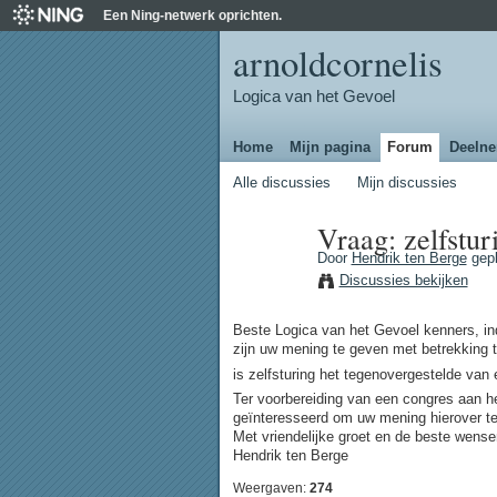
Een Ning-netwerk oprichten.
arnoldcornelis
Logica van het Gevoel
Home
Mijn pagina
Forum
Deeln
Alle discussies
Mijn discussies
Vraag: zelfstur
Door
Hendrik ten Berge
gepl
Discussies bekijken
Beste Logica van het Gevoel kenners, ind
zijn uw mening te geven met betrekking t
is zelfsturing het tegenovergestelde van 
Ter voorbereiding van een congres aan het
geïnteresseerd om uw mening hierover te
Met vriendelijke groet en de beste wense
Hendrik ten
Berge
Weergaven:
274