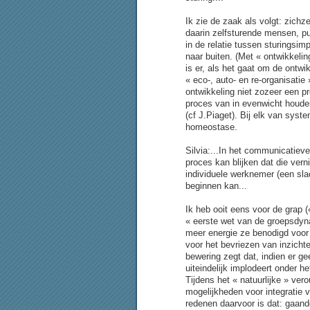
Ik zie de zaak als volgt: zic
daarin zelfsturende mensen, pu
in de relatie tussen sturingsim
naar buiten. (Met « ontwikkeling
is er, als het gaat om de ontw
« eco-, auto- en re-organisatie
ontwikkeling niet zozeer een p
proces van in evenwicht houde
(cf J.Piaget). Bij elk van syst
homeostase.
Silvia:...In het communicatiev
proces kan blijken dat die vern
individuele werknemer (een sl
beginnen kan...
Ik heb ooit eens voor de grap 
« eerste wet van de groepsdyna
meer energie ze benodigd voor 
voor het bevriezen van inzichten
bewering zegt dat, indien er g
uiteindelijk implodeert onder he
Tijdens het « natuurlijke » ve
mogelijkheden voor integratie
redenen daarvoor is dat: gaand