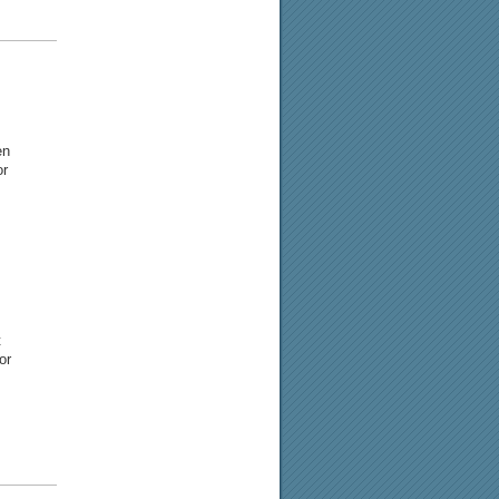
en
or
t
or