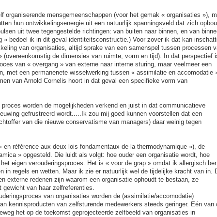
hzelf organiserende mensgemeenschappen (voor het gemak « organisaties »), m
tten hun ontwikkelingsenergie uit een natuurlijk spanningsveld dat zich opbo
pulsen uit twee tegengestelde richtingen: van buiten naar binnen, en van binne
 » bedoel ik in dit geval identiteitsconstructie.) Voor zover ik dat kan inschat
ikkeling van organisaties, altijd sprake van een samenspel tussen processen 
 » (overeenkomstig de dimensies van ruimte, vorm en tijd). In dat perspectief i
roces van « overgang » van externe naar interne sturing, maar veelmeer een
n, met een permanenete wisselwerking tussen « assimilatie en accomodatie 
emen van Arnold Cornelis hoort in dat geval een specifieke vorm van
e proces worden de mogelijkheden verkend en juist in dat communicatieve
ieuwing gefrustreerd wordt.....Ik zou mij goed kunnen voorstellen dat een
achtoffer van die nieuwe conservatisme van managers) daar weinig tegen
(« en référence aux deux lois fondamentaux de la thermodynamique »), de
mica » opgesteld. Die luidt als volgt: hoe ouder een organisatie wordt, hoe
het eigen verouderingsproces. Het is « voor de grap » omdat ik allergisch be
 in regels en wetten. Maar ik zie er natuurlijk wel de tijdelijke kracht van in. 
een externe redenen zijn waarom een organisatie ophoudt te bestaan, ze
t gewicht van haar zelfreferenties.
rouderingsproces van organisaties worden de (assimilatie/accomodatie)
 van kennisproducten van zelfsturende medewerkers steeds geringer. Eén van 
eweg het op de toekomst geprojecteerde zelfbeeld van organisaties in