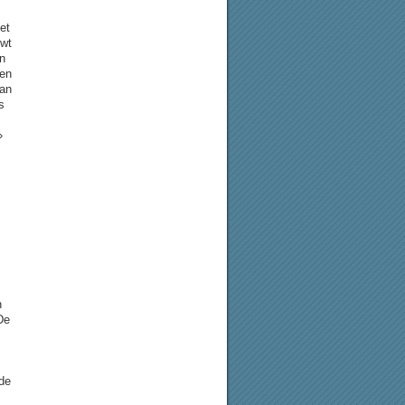
et
uwt
n
ten
van
s
»
n
De
de