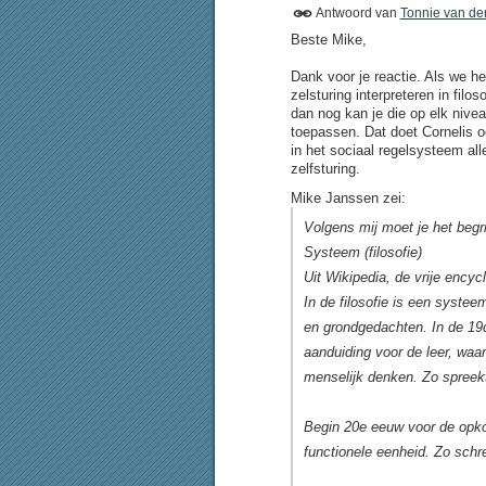
Antwoord van
Tonnie van de
Beste Mike,
Dank voor je reactie. Als we 
zelsturing interpreteren in fil
dan nog kan je die op elk nive
toepassen. Dat doet Cornelis oo
in het sociaal regelsysteem a
zelfsturing.
Mike Janssen zei:
Volgens mij moet je het begri
Systeem (filosofie)
Uit Wikipedia, de vrije encyc
In de filosofie is een syste
en grondgedachten. In de 19d
aanduiding voor de leer, waa
menselijk denken. Zo spreek
Begin 20e eeuw voor de opko
functionele eenheid. Zo schr