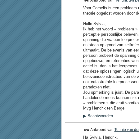
Antwoord van
Hendrik ten B
Voor Cornelis is een probleem 
theorie opgelost worden door 
Hallo Sylvia,
Ik heb het woord « probleem » 
perceptie persoonlijke beleven
spanning die via een leerproce
ontstaan op grond van zelfrefe
uitmaakt. De belevenis van een
persoon probeert de spanning d
opgebouwd, en referenties word
actief is, dan is het leerproc
dat deze oplossingen logisch ui
belevenisconstructies van de w
ook catastrofale leerprocesse
paradoxen niet.
Jou opmerking is juist. De par
handelende mens kunnen niet i
« problemen » die eruit voortko
Mvg Hendrik ten Berge
▶
Beantwoorden
Antwoord van
Tonnie van de
Ha Sylvia, Hendrik,