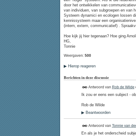
door het ontwikkelen van communicatieve
van individuen, van subgroepen en van he
Systeem dynamici en ecologen lossen dit 
kennissysteem maar een organisatienivea
(intern, extern, communicatief) . Spraakv
Hoe kijk jij hier tegenaan? Hoe ging Arn
HG,
Tonnie
Weergaven:
500
▶
Hierop reageren
Berichten in deze discussie
Antwoord van
Rob de Wilde
Ik zou er eens een subject - obj
Rob de Wilde
▶
Beantwoorden
Antwoord van
Tonnie van de
En als je het onderscheid subje