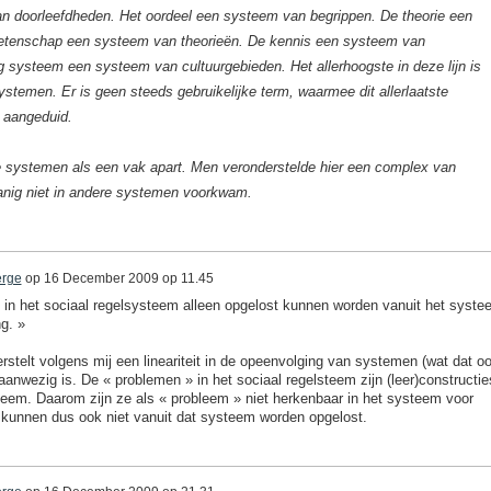
an doorleefdheden. Het oordeel een systeem van begrippen. De theorie een
etenschap een systeem van theorieën. De kennis een systeem van
 systeem een systeem van cultuurgebieden. Het allerhoogste in deze lijn is
ystemen. Er is geen steeds gebruikelijke term, waarmee dit allerlaatste
 aangeduid.
ge systemen als een vak apart. Men veronderstelde hier een complex van
anig niet in andere systemen voorkwam.
erge
op
16 December 2009 op 11.45
en in het sociaal regelsysteem alleen opgelost kunnen worden vanuit het syste
g. »
stelt volgens mij een lineariteit in de opeenvolging van systemen (wat dat o
t aanwezig is. De « problemen » in het sociaal regelsteem zijn (leer)constructie
lsteem. Daarom zijn ze als « probleem » niet herkenbaar in het systeem voor
 kunnen dus ook niet vanuit dat systeem worden opgelost.