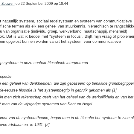
r Zouwen
op
22 September 2009 op 18.44
het natuurlijk systeem, sociaal regelsysteem en systeem van communicatieve
osofische termen als elk een geheel van stuurkennis, hiërarchisch te rangschikk
au van organisatie (individu, groep, werkverband, maatschappij, mensheid)
k. Dat is wat ik bedoel met "systeem in focus". Blijft mijn vraag of probleme
lleen opgelost kunnen worden vanuit het systeem voor communicatieve
p systeem in deze context filosofisch interpreteren.
lopedie
em een geheel van denkbeelden, die zijn gebaseerd op bepaalde grondbegrippe
e-eeuwse filosofie is het systeembegrip in gebruik gekomen als [1]
rin men zich rekenschap geeft van het geheel van de werkelijkheid en van het
t men van de wijsgerige systemen van Kant en Hegel.
mst van de systeemtheorie, begon men in de filosofie het systeem te zien al
even Elsbach ea. in 1931: [2]