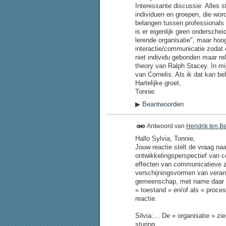
Interessante discussie. Alles s
individuen en groepen, die wor
belangen tussen professionals e
is er eigenlijk geen ondersche
lerende organisatie", maar hoo
interactie/communicatie zodat 
niet individu gebonden maar re
theory van Ralph Stacey. In mij
van Cornelis. Als ik dat kan b
Hartelijke groet,
Tonnie
▶
Beantwoorden
Antwoord van
Hendrik ten B
Hallo Sylvia, Tonnie,
Jouw reactie stelt de vraag naa
ontwikkelingsperspectief van c
effecten van communicatieve zel
verschijningsvormen van verand
gemeenschap, met name daar wa
« toestand » en/of als « proces
reactie.
Silvia:… De « organisatie » zie
sturing....