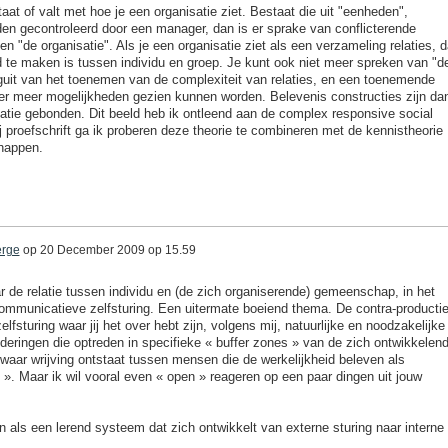
taat of valt met hoe je een organisatie ziet. Bestaat die uit "eenheden",
den gecontroleerd door een manager, dan is er sprake van conflicterende
n "de organisatie". Als je een organisatie ziet als een verzameling relaties, 
id te maken is tussen individu en groep. Je kunt ook niet meer spreken van "d
guit van het toenemen van de complexiteit van relaties, en een toenemende
er meer mogelijkheden gezien kunnen worden. Belevenis constructies zijn da
latie gebonden. Dit beeld heb ik ontleend aan de complex responsive social
 proefschrift ga ik proberen deze theorie te combineren met de kennistheorie
ehappen.
erge
op
20 December 2009 op 15.59
r de relatie tussen individu en (de zich organiserende) gemeenschap, in het
ommunicatieve zelfsturing. Een uitermate boeiend thema. De contra-producti
fsturing waar jij het over hebt zijn, volgens mij, natuurlijke en noodzakelijke
eringen die optreden in specifieke « buffer zones » van de zich ontwikkelen
ar wrijving ontstaat tussen mensen die de werkelijkheid beleven als
 ». Maar ik wil vooral even « open » reageren op een paar dingen uit jouw
n als een lerend systeem dat zich ontwikkelt van externe sturing naar interne