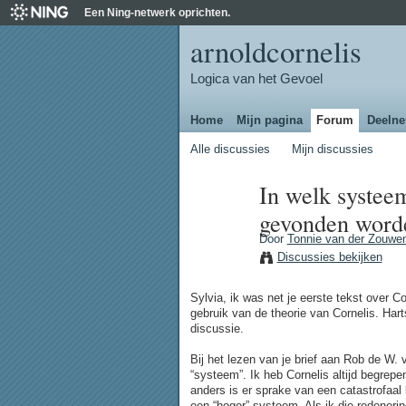
Een Ning-netwerk oprichten.
arnoldcornelis
Logica van het Gevoel
Home
Mijn pagina
Forum
Deeln
Alle discussies
Mijn discussies
In welk systee
gevonden worde
Door
Tonnie van der Zouwe
Discussies bekijken
Sylvia, ik was net je eerste tekst over C
gebruik van de theorie van Cornelis. Har
discussie.
Bij het lezen van je brief aan Rob de W. v
“systeem”. Ik heb Cornelis altijd begrep
anders is er sprake van een catastrofaal 
een “hoger” systeem. Als ik die redeneri