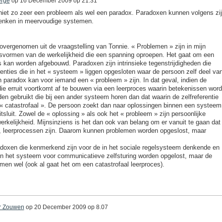
erge
op
16 December 2009 op 21.31
niet zo zeer een probleem als wel een paradox. Paradoxen kunnen volgens zi
denken in meervoudige systemen.
overgenomen uit de vraagstelling van Tonnie. « Problemen » zijn in mijn
isvormen van de werkelijkheid die een spanning oproepen. Het gaat om een
s kan worden afgebouwd. Paradoxen zijn intrinsieke tegenstrijdigheden die
renties die in het « systeem » liggen opgesloten waar de persoon zelf deel va
 paradox kan voor iemand een « probleem » zijn. In dat geval, indien de
ie erruit voortkomt af te bouwen via een leerproces waarin betekenissen wor
en gebruikt die bij een ander systeem horen dan dat waarin de zelfreferentie
es « catastrofaal ». De persoon zoekt dan naar oplossingen binnen een systeem
tsluit. Zowel de « oplossing » als ook het « probleem » zijn persoonlijke
erkelijkheid. Mijnsinziens is het dan ook van belang om er vanuit te gaan dat
n, leerprocessen zijn. Daarom kunnen problemen worden opgeslost, maar
adoxen die kenmerkend zijn voor de in het sociale regelsysteem denkende en
n het systeem voor communicatieve zelfsturing worden opgelost, maar de
men wel (ook al gaat het om een catastrofaal leerproces).
r Zouwen
op
20 December 2009 op 8.07