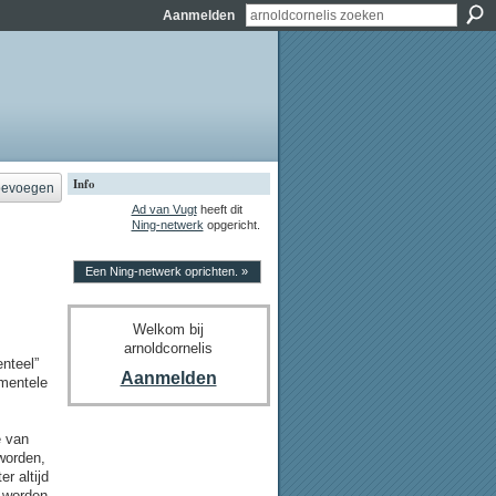
Aanmelden
Info
oevoegen
Ad van Vugt
heeft dit
Ning-netwerk
opgericht.
Een Ning-netwerk oprichten. »
Welkom bij
arnoldcornelis
nteel”
Aanmelden
amentele
e van
worden,
r altijd
t worden