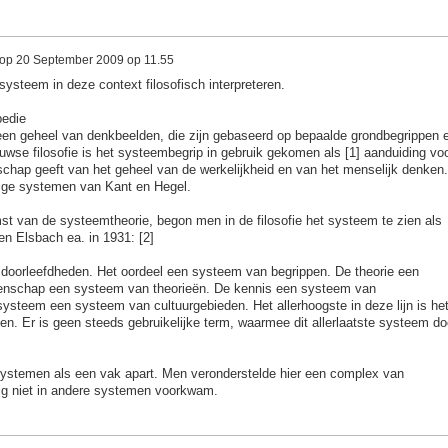
op
20 September 2009 op 11.55
systeem in deze context filosofisch interpreteren.
pedie
 een geheel van denkbeelden, die zijn gebaseerd op bepaalde grondbegrippen 
wse filosofie is het systeembegrip in gebruik gekomen als [1] aanduiding vo
schap geeft van het geheel van de werkelijkheid en van het menselijk denken.
ige systemen van Kant en Hegel.
t van de systeemtheorie, begon men in de filosofie het systeem te zien als
en Elsbach ea. in 1931: [2]
 doorleefdheden. Het oordeel een systeem van begrippen. De theorie een
enschap een systeem van theorieën. De kennis een systeem van
ysteem een systeem van cultuurgebieden. Het allerhoogste in deze lijn is he
n. Er is geen steeds gebruikelijke term, waarmee dit allerlaatste systeem do
 systemen als een vak apart. Men veronderstelde hier een complex van
ig niet in andere systemen voorkwam.