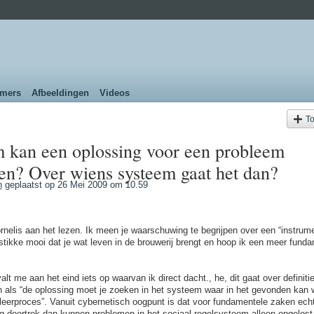
emers
Afbeeldingen
Videos
T
m kan een oplossing voor een probleem
n? Over wiens systeem gaat het dan?
n
geplaatst op 26 Mei 2009 om 10.59
ornelis aan het lezen. Ik meen je waarschuwing te begrijpen over een “instrume
tstikke mooi dat je wat leven in de brouwerij brengt en hoop ik een meer fund
alt me aan het eind iets op waarvan ik direct dacht., he, dit gaat over definiti
en als “de oplossing moet je zoeken in het systeem waar in het gevonden kan 
leerproces”. Vanuit cybernetisch oogpunt is dat voor fundamentele zaken echte
ng doortrek dan kunnen problemen in het sociaal regelsysteem alleen opgelos