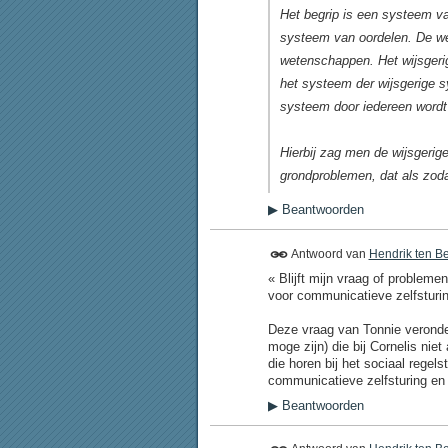
Het begrip is een systeem v
systeem van oordelen. De w
wetenschappen. Het wijsgerig
het systeem der wijsgerige s
systeem door iedereen wordt
Hierbij zag men de wijsgeri
grondproblemen, dat als zod
▶
Beantwoorden
Antwoord van
Hendrik ten B
« Blijft mijn vraag of problem
voor communicatieve zelfsturin
Deze vraag van Tonnie veronder
moge zijn) die bij Cornelis nie
die horen bij het sociaal rege
communicatieve zelfsturing en
▶
Beantwoorden