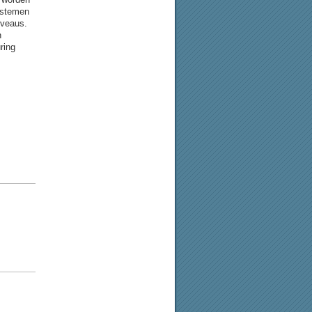
ystemen
iveaus.
n
ring