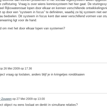
 zelfsturing. Vraag is over wiens kennissysteem het hier gaat. De sturingss
el Rijkswaterstaat lopen door elkaar en kennen verschillende ontwikkelingsn
op door een “systeem in focus” te definiëren, waarbij ze bij systeem niet ee
u bedoelen. Dit systeem in focus kent dan weer verschillend vormen van stu
erwarring ligt voor de hand.
old om met het door elkaar lopen van systemen?
op
26 Mei 2009 op 17.36
ect vraag op loslaten, anders blijf je in kringetjes ronddraaien
r Zouwen
op
27 Mei 2009 op 13.00
ct object nu eens loslaat en denkt in simultane relaties?