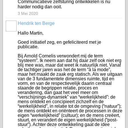
Communicatieve zelfsturing ontwikkelen is nu
harder nodig dan ooit.
3 Mei 2020
Hendrik ten Berge
Hallo Martin,
Goed initiatief zeg, en gefeliciteerd met je
publicatie.
Bij Arnold Cornelis verwondert mij de term
“systeem”. Ik neem aan dat hij daar zelf ook niet erg
blij mee was, maar dat weet ik natuurlijk niet. Vanaf
de tachtiger jaren was het de term “à la mode”,
maar het maakt de zaak erg statisch. Als we uitgaan
van de 3 fundamentele dimensies ruimte, tijd en
vorm, en van de respectievelijk daarin centraal
staande de begrippen relatie, proces en
verandering, dan gaat het veel meer om
“verschijnings-dynamiek” van “werkelijkheid”: de
mens ontdekt en concipieert zichzelf en de
“werkelijkheid”, in relatie tot de omgeving (“natuur”);
de mens ontdekt en oriënteert de processen in deze
eigen “werkelijkheid” (cultuur); en de mens creëert,
stuurt, en verandert de eigen werkelijkheid (“post-
stuur”). Achter deze ontwikkeling gaat de idee