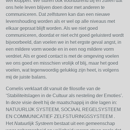
wel kloppen. We sturen ook voortdurend bij en zullen dat
ons hele leven blijven doen door met anderen te
communiceren. Dat zelfsturen kan dan een nieuwe
levenshouding worden als er wel op alle niveaus met
elkaar gepraat blijft worden. Als we niet goed
communiceren, doordat er niet echt goed geluisterd wordt
bijvoorbeeld, dan voelen we in het ergste geval angst, in
een mildere vorm woede en in een nog mildere vorm
verdriet. Als er goed contact is met de omgeving voelen
we ons goed en misschien vrolijk of blij, maar het goed
voelen, wat tegenwoordig gelukkig zijn heet, is volgens
mij de juiste balans.
Cornelis verklaart dit vanuit de filosofie van de
‘Stabiliteitslagen in de Cultuur als nesteling der Emoties’.
In deze visie deelt hij de maatschappij in drie lagen in:
NATUURLIJK SYSTEEM, SOCIAAL REGELSYSTEEM
EN COMMUNICATIEF ZELFSTURINGSSYSTEEM .
Het
Natuurlijk Systeem
bestaat uit een gemeenschap