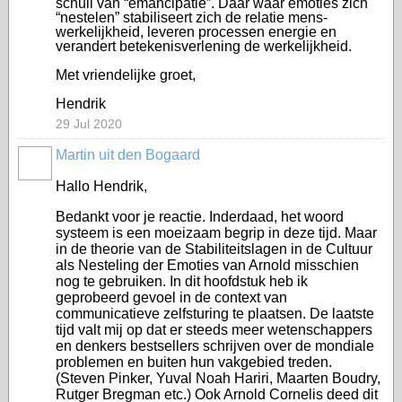
schuil van “emancipatie”. Daar waar emoties zich
“nestelen” stabiliseert zich de relatie mens-
werkelijkheid, leveren processen energie en
verandert betekenisverlening de werkelijkheid.
Met vriendelijke groet,
Hendrik
29 Jul 2020
Martin uit den Bogaard
Hallo Hendrik,
Bedankt voor je reactie. Inderdaad, het woord
systeem is een moeizaam begrip in deze tijd. Maar
in de theorie van de Stabiliteitslagen in de Cultuur
als Nesteling der Emoties van Arnold misschien
nog te gebruiken. In dit hoofdstuk heb ik
geprobeerd gevoel in de context van
communicatieve zelfsturing te plaatsen. De laatste
tijd valt mij op dat er steeds meer wetenschappers
en denkers bestsellers schrijven over de mondiale
problemen en buiten hun vakgebied treden.
(Steven Pinker, Yuval Noah Hariri, Maarten Boudry,
Rutger Bregman etc.) Ook Arnold Cornelis deed dit