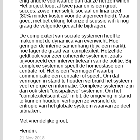
enig andere voorwaarde dan dat ze het zelf willen.
Het project loopt al twee jaar en is een groot
succes, zowel menselijk, sociaal en financieel
(80% minder kosten voor de algemeenheid). Maar
goed, met betrekking tot onze discussie wil ik nog
graag de volgende gedachte bijdragen:
De complexiteit van sociale systemen heeft te
maken met de dynamica van evenwicht. Hoe
geringer de interne samenhang (bijv. een markt),
hoe lager de graad van complexiteit. Hetzelfde
geldt ook voor zeer coherente systemen, zoals
bijvoorbeeld een interventieteam van de politie. Bij
complexe systemen speelt de homeostase een
centrale rol. Het is een “vermogen” waarbij
communicatie een centrale rol speelt. Om dat
vermogen in stand te houden verbruikt het systeem
veel energie en informatie. Complexe systemen zijn
dan ook sterk “dissipatieve” systemen. Om het
“complexiteitscontrast” m.b.t. de omgeving in stand
te kunnen houden, verhogen ze versneld de
entropie van het globale systeem waarvan ze deel
uitmaken.
Met vriendelijke groet,
Hendrik
21 Nov 2018