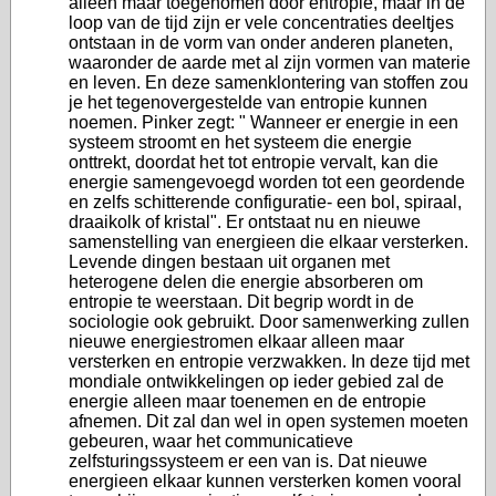
alleen maar toegenomen door entropie, maar in de
loop van de tijd zijn er vele concentraties deeltjes
ontstaan in de vorm van onder anderen planeten,
waaronder de aarde met al zijn vormen van materie
en leven. En deze samenklontering van stoffen zou
je het tegenovergestelde van entropie kunnen
noemen. Pinker zegt: " Wanneer er energie in een
systeem stroomt en het systeem die energie
onttrekt, doordat het tot entropie vervalt, kan die
energie samengevoegd worden tot een geordende
en zelfs schitterende configuratie- een bol, spiraal,
draaikolk of kristal". Er ontstaat nu en nieuwe
samenstelling van energieen die elkaar versterken.
Levende dingen bestaan uit organen met
heterogene delen die energie absorberen om
entropie te weerstaan. Dit begrip wordt in de
sociologie ook gebruikt. Door samenwerking zullen
nieuwe energiestromen elkaar alleen maar
versterken en entropie verzwakken. In deze tijd met
mondiale ontwikkelingen op ieder gebied zal de
energie alleen maar toenemen en de entropie
afnemen. Dit zal dan wel in open systemen moeten
gebeuren, waar het communicatieve
zelfsturingssysteem er een van is. Dat nieuwe
energieen elkaar kunnen versterken komen vooral