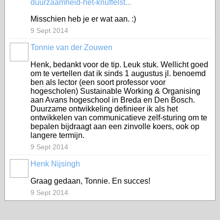
duurzaamheid-het-knuffelst...
Misschien heb je er wat aan. :)
9 Sept 2014
Tonnie van der Zouwen
Henk, bedankt voor de tip. Leuk stuk. Wellicht goed
om te vertellen dat ik sinds 1 augustus jl. benoemd
ben als lector (een soort professor voor
hogescholen) Sustainable Working & Organising
aan Avans hogeschool in Breda en Den Bosch.
Duurzame ontwikkeling definieer ik als het
ontwikkelen van communicatieve zelf-sturing om te
bepalen bijdraagt aan een zinvolle koers, ook op
langere termijn.
9 Sept 2014
Henk Nijsingh
Graag gedaan, Tonnie. En succes!
9 Sept 2014