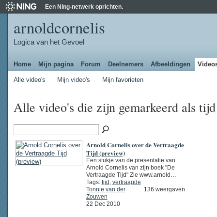
Een Ning-netwerk oprichten.
arnoldcornelis
Logica van het Gevoel
Home
Mijn pagina
Forum
Deelnemers
Afbeeldingen
Video
Alle video's
Mijn video's
Mijn favorieten
Alle video's die zijn gemarkeerd als tij
Arnold Cornelis over de Vertraagde
Tijd (preview)
Een stukje van de presentatie van
Arnold Cornelis van zijn boek "De
Vertraagde Tijd" Zie www.arnold…
Tags:
tijd
,
vertraagde
Tonnie van der
136 weergaven
Zouwen
22 Dec 2010