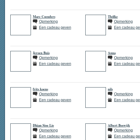
Marc Coenders
Thölke
Opmerking
Opmerking
Een cadeau geven
Een cadeau g
Jeroen Buis
Anna
Opmerking
Opmerking
Een cadeau geven
Een cadeau g
frits koens
nils
Opmerking
Opmerking
Een cadeau geven
Een cadeau g
Dhian Sioe Lie
Albert Boswijk
Opmerking
Opmerking
Een cadeau geven
Een cadeau g