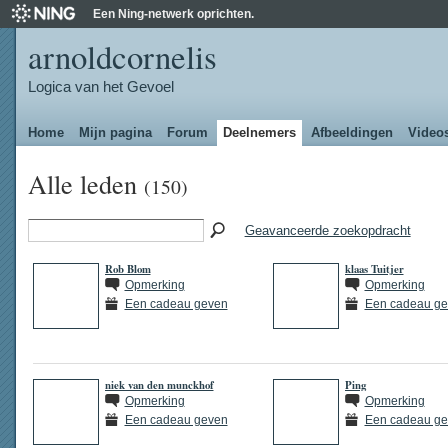
Een Ning-netwerk oprichten.
arnoldcornelis
Logica van het Gevoel
Home
Mijn pagina
Forum
Deelnemers
Afbeeldingen
Video
Alle leden
(150)
Geavanceerde zoekopdracht
Rob Blom
klaas Tuitjer
Opmerking
Opmerking
Een cadeau geven
Een cadeau g
niek van den munckhof
Ping
Opmerking
Opmerking
Een cadeau geven
Een cadeau g