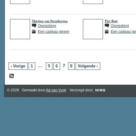
Martien van Steenbergen
Piet Boot
Opmerking
Opmerking
Een cadeau geven
Een cadeau g
…
7
‹ Vorige
1
5
6
8
Volgende ›
© 2026 Gemaakt door
Ad van Vugt
. Verzorgd door