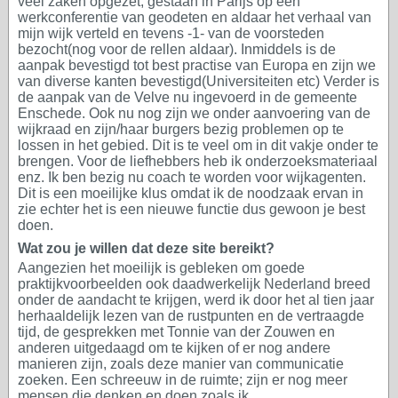
veel zaken opgezet, gestaan in Parijs op een
werkconferentie van geodeten en aldaar het verhaal van
mijn wijk verteld en tevens -1- van de voorsteden
bezocht(nog voor de rellen aldaar). Inmiddels is de
aanpak bevestigd tot best practise van Europa en zijn we
van diverse kanten bevestigd(Universiteiten etc) Verder is
de aanpak van de Velve nu ingevoerd in de gemeente
Enschede. Ook nu nog zijn we onder aanvoering van de
wijkraad en zijn/haar burgers bezig problemen op te
lossen in het gebied. Dit is te veel om in dit vakje onder te
brengen. Voor de liefhebbers heb ik onderzoeksmateriaal
enz. Ik ben bezig nu coach te worden voor wijkagenten.
Dit is een moeilijke klus omdat ik de noodzaak ervan in
zie echter het is een nieuwe functie dus gewoon je best
doen.
Wat zou je willen dat deze site bereikt?
Aangezien het moeilijk is gebleken om goede
praktijkvoorbeelden ook daadwerkelijk Nederland breed
onder de aandacht te krijgen, werd ik door het al tien jaar
herhaaldelijk lezen van de rustpunten en de vertraagde
tijd, de gesprekken met Tonnie van der Zouwen en
anderen uitgedaagd om te kijken of er nog andere
manieren zijn, zoals deze manier van communicatie
zoeken. Een schreeuw in de ruimte; zijn er nog meer
mensen die denken en doen zoals ik.