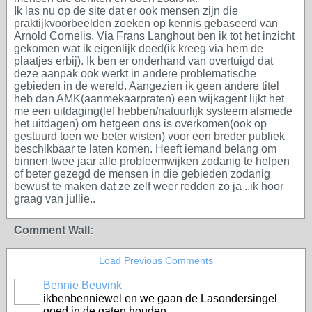
Ik las nu op de site dat er ook mensen zijn die
praktijkvoorbeelden zoeken op kennis gebaseerd van
Arnold Cornelis. Via Frans Langhout ben ik tot het inzicht
gekomen wat ik eigenlijk deed(ik kreeg via hem de
plaatjes erbij). Ik ben er onderhand van overtuigd dat
deze aanpak ook werkt in andere problematische
gebieden in de wereld. Aangezien ik geen andere titel
heb dan AMK(aanmekaarpraten) een wijkagent lijkt het
me een uitdaging(lef hebben/natuurlijk systeem alsmede
het uitdagen) om hetgeen ons is overkomen(ook op
gestuurd toen we beter wisten) voor een breder publiek
beschikbaar te laten komen. Heeft iemand belang om
binnen twee jaar alle probleemwijken zodanig te helpen
of beter gezegd de mensen in die gebieden zodanig
bewust te maken dat ze zelf weer redden zo ja ..ik hoor
graag van jullie..
Comment Wall:
Load Previous Comments
Bennie Beuvink
ikbenbenniewel en we gaan de Lasondersingel
goed in de gaten houden