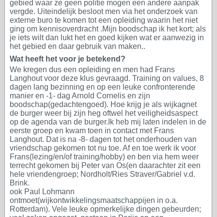
gebied waar ze geen politie mogen een andere aanpak
vergde. Uiteindelijk besloot men via het onderzoek van
externe buro te komen tot een opleiding waarin het niet
ging om kennisoverdracht .Mijn boodschap ik het kort; als
je iets wilt dan lukt het en goed kijken wat er aanwezig in
het gebied en daar gebruik van maken..
Wat heeft het voor je betekend?
We kregen dus een opleiding en men had Frans
Langhout voor deze klus gevraagd. Training on values, 8
dagen lang bezinning en op een leuke confronterende
manier en -1- dag Arnold Cornelis en zijn
boodschap(gedachtengoed). Hoe krijg je als wijkagnet
de burger weer bij zijn heg oftwel het veiligheidsaspect
op de agenda van de burger.Ik heb mij laten indelen in de
eerste groep en kwam toen in contact met Frans
Langhout. Dat is na -8- dagen tot het onderhouden van
vriendschap gekomen tot nu toe. Af en toe werk ik voor
Frans(lezing/en/of training/hobby) en ben via hem weer
terrecht gekomen bij Peter van Os(en daarachter zit een
hele vriendengroep; Nordholt/Ries Straver/Gabriel v.d.
Brink.
ook Paul Lohmann
ontmoet(wijkontwikkelingsmaatschappijen in o.a.
Rotterdam). Vele leuke opmerkelijke dingen gebeurden;