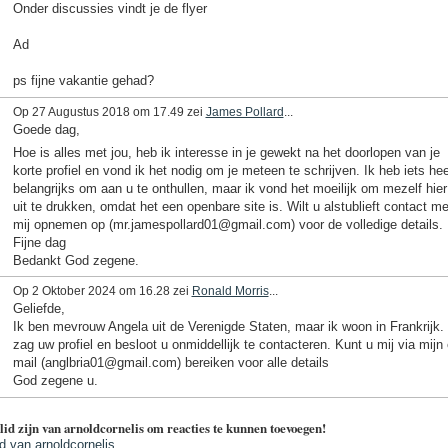
Onder discussies vindt je de flyer
Ad
ps fijne vakantie gehad?
Op 27 Augustus 2018 om 17.49 zei
James Pollard
...
Goede dag,
Hoe is alles met jou, heb ik interesse in je gewekt na het doorlopen van je
korte profiel en vond ik het nodig om je meteen te schrijven. Ik heb iets hee
belangrijks om aan u te onthullen, maar ik vond het moeilijk om mezelf hier
uit te drukken, omdat het een openbare site is. Wilt u alstublieft contact me
mij opnemen op (mr.jamespollard01@gmail.com) voor de volledige details.
Fijne dag
Bedankt God zegene.
Op 2 Oktober 2024 om 16.28 zei
Ronald Morris
...
Geliefde,
Ik ben mevrouw Angela uit de Verenigde Staten, maar ik woon in Frankrijk. 
zag uw profiel en besloot u onmiddellijk te contacteren. Kunt u mij via mijn 
mail (anglbria01@gmail.com) bereiken voor alle details
God zegene u.
lid zijn van arnoldcornelis om reacties te kunnen toevoegen!
id van arnoldcornelis