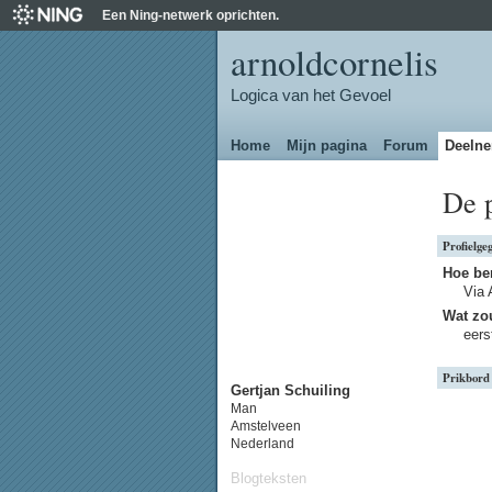
Een Ning-netwerk oprichten.
arnoldcornelis
Logica van het Gevoel
Home
Mijn pagina
Forum
Deeln
De p
Profielge
Hoe be
Via 
Wat zou
eers
Prikbord
Gertjan Schuiling
Man
Amstelveen
Nederland
Blogteksten