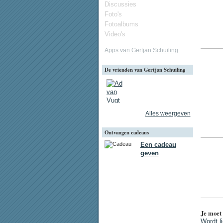
Discussies
Foto's
Fotoalbums
Video's
Apps van Gertjan Schuiling
De vrienden van Gertjan Schuiling
Alles weergeven
Ontvangen cadeaus
Een cadeau
geven
Je moet 
Wordt l