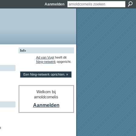
Aanmelden
Info
Ad van Vugt
heeft dit
Ning-netwerk
opgericht.
Een Ning-netwerk oprichten. »
Welkom bij
arnoldcornelis
Aanmelden
n