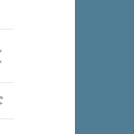
l
t
Ik
e-