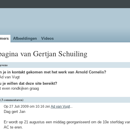
emers
Afbeeldingen
Videos
agina van Gertjan Schuiling
gevens
n je in kontakt gekomen met het werk van Arnold Cornelis?
Ad van Vugt
 je willen dat deze site bereikt?
t even rondkijken graag
 (3 commentaren)
Op 27 Juli 2009 om 10.16 zei
Ad van Vugt
...
Dag gert Jan
Er wordt op 21 augustus een middag georganiseerd om de 10e sterfdag va
AC te eren.