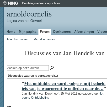
Een Ning-netwerk oprichten.
arnoldcornelis
Logica van het Gevoel
Home
Mijn pagina
Forum
Deelnemers
Afbeeldingen
Video
Alle discussies
Mijn discussies
Discussies van Jan Hendrik va
Discussies waarop is gereageerd (1)
"
Met ontdubbelen wordt volgens mij bedoeld
iets wat je waarneemt te ontleden naar de…
"
Jan Hendrik van Dorp heeft 15 Mei 2011 gereageerd op
Het
begrip Ontdubbeling