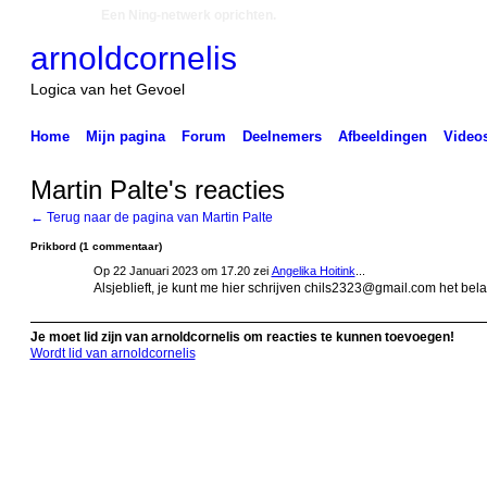
Een Ning-netwerk oprichten.
arnoldcornelis
Logica van het Gevoel
Home
Mijn pagina
Forum
Deelnemers
Afbeeldingen
Video
Martin Palte's reacties
← Terug naar de pagina van Martin Palte
Prikbord (1 commentaar)
Op 22 Januari 2023 om 17.20 zei
Angelika Hoitink
...
Alsjeblieft, je kunt me hier schrijven chils2323@gmail.com het bel
Je moet lid zijn van arnoldcornelis om reacties te kunnen toevoegen!
Wordt lid van arnoldcornelis