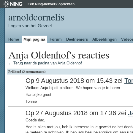
Een Ning-netwerk oprichten.
arnoldcornelis
Logica van het Gevoel
Home
Mijn pagina
Forum
Deelnemers
Afbeeldingen
Video
Anja Oldenhof's reacties
← Terug naar de pagina van Anja Oldenhof
Prikbord (3 commentaren)
Op 9 Augustus 2018 om 15.43 zei
To
Welkom Anja bij dit platform. We hopen van je te horen.
Hartelijke groet,
Tonnie
Op 27 Augustus 2018 om 17.36 zei
J
Goede dag,
Hoe is alles met jou, heb ik interesse in je gewekt na het door
je meteen te schrijven. Ik heb iets heel belangrijks om aan u t