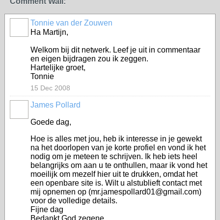
Comment Wall:
Tonnie van der Zouwen
Ha Martijn,
Welkom bij dit netwerk. Leef je uit in commentaar
en eigen bijdragen zou ik zeggen.
Hartelijke groet,
Tonnie
15 Dec 2008
James Pollard
Goede dag,
Hoe is alles met jou, heb ik interesse in je gewekt
na het doorlopen van je korte profiel en vond ik het
nodig om je meteen te schrijven. Ik heb iets heel
belangrijks om aan u te onthullen, maar ik vond het
moeilijk om mezelf hier uit te drukken, omdat het
een openbare site is. Wilt u alstublieft contact met
mij opnemen op (mr.jamespollard01@gmail.com)
voor de volledige details.
Fijne dag
Bedankt God zegene.