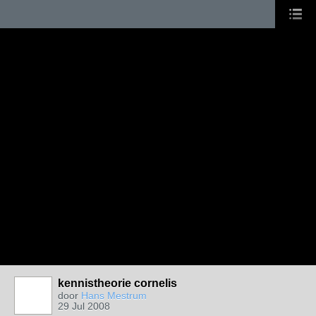
kennistheorie cornelis
door
Hans Mestrum
29 Jul 2008