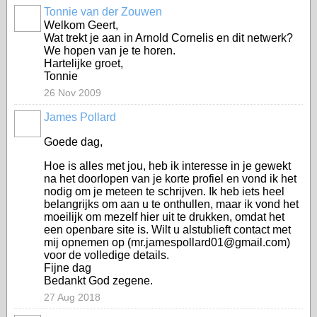
Tonnie van der Zouwen
Welkom Geert,
Wat trekt je aan in Arnold Cornelis en dit netwerk?
We hopen van je te horen.
Hartelijke groet,
Tonnie
26 Nov 2009
James Pollard
Goede dag,
Hoe is alles met jou, heb ik interesse in je gewekt
na het doorlopen van je korte profiel en vond ik het
nodig om je meteen te schrijven. Ik heb iets heel
belangrijks om aan u te onthullen, maar ik vond het
moeilijk om mezelf hier uit te drukken, omdat het
een openbare site is. Wilt u alstublieft contact met
mij opnemen op (mr.jamespollard01@gmail.com)
voor de volledige details.
Fijne dag
Bedankt God zegene.
27 Aug 2018