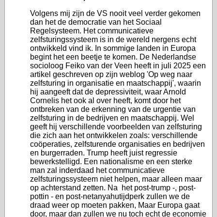
Volgens mij zijn de VS nooit veel verder gekomen
dan het de democratie van het Sociaal
Regelsysteem. Het communicatieve
zelfsturingssysteem is in de wereld nergens echt
ontwikkeld vind ik. In sommige landen in Europa
begint het een beetje te komen. De Nederlandse
socioloog Feiko van der Veen heeft in juli 2025 een
artikel geschreven op zijn weblog 'Op weg naar
zelfsturing in organisatie en maatschappij', waarin
hij aangeeft dat de depressiviteit, waar Arnold
Cornelis het ook al over heeft, komt door het
ontbreken van de erkenning van de urgentie van
zelfsturing in de bedrijven en maatschappij. Wel
geeft hij verschillende voorbeelden van zelfsturing
die zich aan het ontwikkelen zoals: verschillende
coöperaties, zelfsturende organisaties en bedrijven
en burgerraden. Trump heeft juist regressie
bewerkstelligd. Een nationalisme en een sterke
man zal inderdaad het communicatieve
zelfsturingssysteem niet helpen, maar alleen maar
op achterstand zetten. Na het post-trump -, post-
pottin - en post-netanyahutijdperk zullen we de
draad weer op moeten pakken, Maar Europa gaat
door, maar dan zullen we nu toch echt de economie