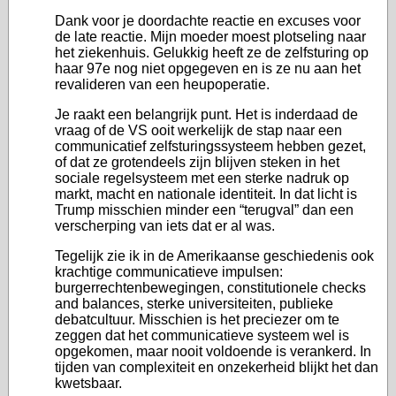
Dank voor je doordachte reactie en excuses voor
de late reactie. Mijn moeder moest plotseling naar
het ziekenhuis. Gelukkig heeft ze de zelfsturing op
haar 97e nog niet opgegeven en is ze nu aan het
revalideren van een heupoperatie.
Je raakt een belangrijk punt. Het is inderdaad de
vraag of de VS ooit werkelijk de stap naar een
communicatief zelfsturingssysteem hebben gezet,
of dat ze grotendeels zijn blijven steken in het
sociale regelsysteem met een sterke nadruk op
markt, macht en nationale identiteit. In dat licht is
Trump misschien minder een “terugval” dan een
verscherping van iets dat er al was.
Tegelijk zie ik in de Amerikaanse geschiedenis ook
krachtige communicatieve impulsen:
burgerrechtenbewegingen, constitutionele checks
and balances, sterke universiteiten, publieke
debatcultuur. Misschien is het preciezer om te
zeggen dat het communicatieve systeem wel is
opgekomen, maar nooit voldoende is verankerd. In
tijden van complexiteit en onzekerheid blijkt het dan
kwetsbaar.